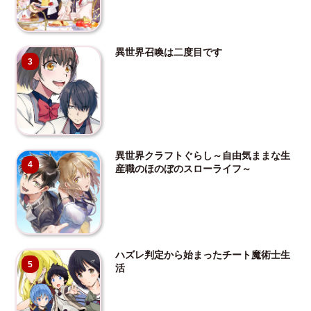
異世界召喚は二度目です
3
異世界クラフトぐらし～自由気ままな生
4
産職のほのぼのスローライフ～
ハズレ判定から始まったチート魔術士生
5
活