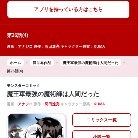
アプリを持っている方はこちら
第26話(4)
漫画：
アナジロ
原作：
羽田遼亮
キャラクター原案：
KUMA
ホーム
異世界作品
魔王軍最強の魔術師は人間だった
第26話(4)
モンスターコミック
魔王軍最強の魔術師は人間だった
漫画：
アナジロ
原作：
羽田遼亮
キャラクター原案：
KUMA
コミックス一覧
小説一覧