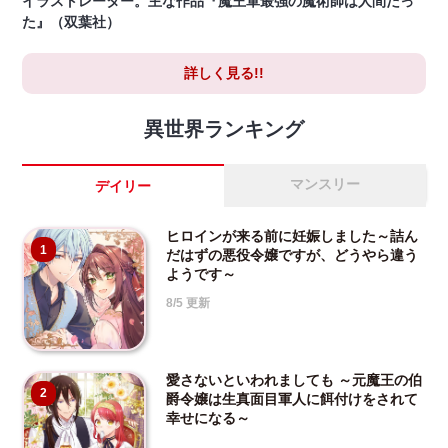
イラストレーター。主な作品『魔王軍最強の魔術師は人間だっ
た』（双葉社）
詳しく見る!!
異世界ランキング
マンスリー
デイリー
ヒロインが来る前に妊娠しました～詰ん
1
だはずの悪役令嬢ですが、どうやら違う
ようです～
8/5 更新
愛さないといわれましても ～元魔王の伯
2
爵令嬢は生真面目軍人に餌付けをされて
幸せになる～