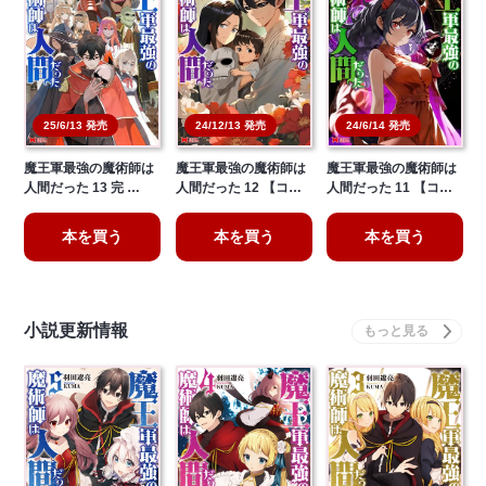
25/6/13 発売
24/12/13 発売
24/6/14 発売
魔王軍最強の魔術師は
魔王軍最強の魔術師は
魔王軍最強の魔術師は
人間だった 13 完 …
人間だった 12 【コ…
人間だった 11 【コ…
本を買う
本を買う
本を買う
小説更新情報