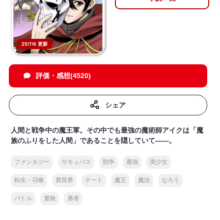
25/7/6 更新
評価・感想(4520)
シェア
人間と戦争中の魔王軍。その中でも最強の魔術師アイクは「魔
族のふりをした人間」であることを隠していて——。
ファンタジー
サキュバス
戦争
最強
美少女
転生・召喚
異世界
チート
魔王
魔法
なろう
バトル
冒険
勇者