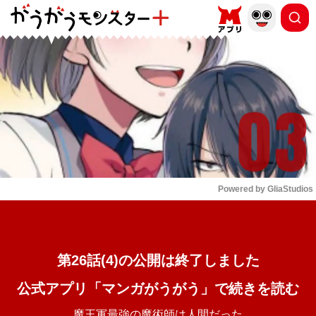
もっと読む
arrow_forward_ios
Powered by 
GliaStudios
Mute
第26話(4)の公開は終了しました
公式アプリ「マンガがうがう」で続きを読む
魔王軍最強の魔術師は人間だった