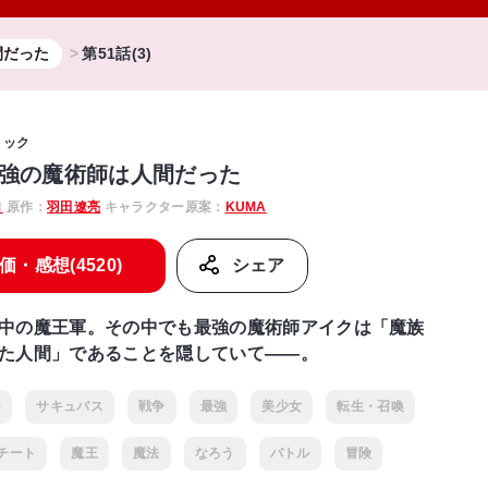
間だった
第51話(3)
ミック
強の魔術師は人間だった
ロ
原作：
羽田遼亮
キャラクター原案：
KUMA
価・感想(4520)
シェア
中の魔王軍。その中でも最強の魔術師アイクは「魔族
た人間」であることを隠していて——。
ー
サキュバス
戦争
最強
美少女
転生・召喚
チート
魔王
魔法
なろう
バトル
冒険