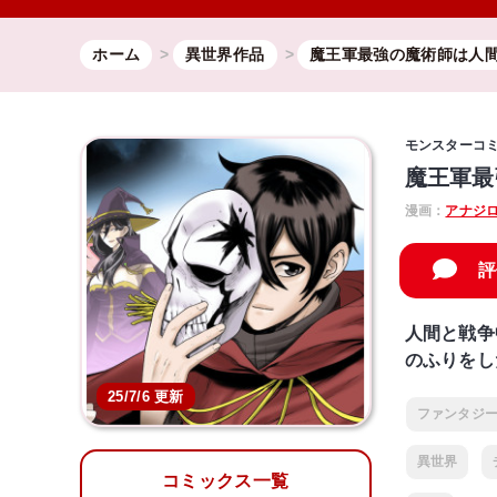
ホーム
異世界作品
魔王軍最強の魔術師は人
モンスターコ
魔王軍最
漫画：
アナジ
評
人間と戦争
のふりをし
25/7/6 更新
ファンタジ
異世界
コミックス一覧