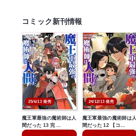
コミック新刊情報
25/6/13 発売
24/12/13 発売
魔王軍最強の魔術師は人
魔王軍最強の魔術師は
間だった 13 完 …
間だった 12 【コ…