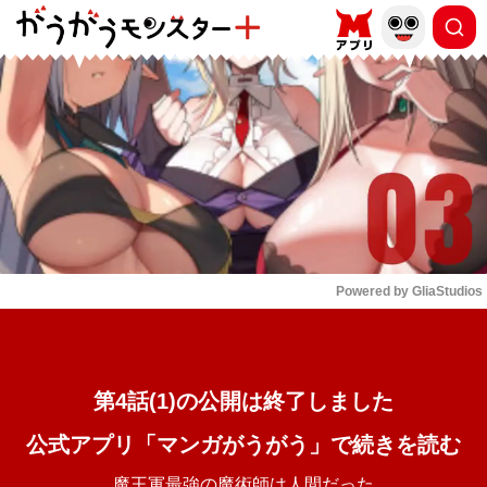
もっと読む
arrow_forward_ios
Powered by 
GliaStudios
Mute
第4話(1)の公開は終了しました
公式アプリ「マンガがうがう」で続きを読む
魔王軍最強の魔術師は人間だった