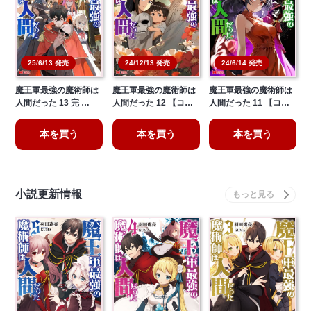
25/6/13 発売
24/12/13 発売
24/6/14 発売
魔王軍最強の魔術師は
魔王軍最強の魔術師は
魔王軍最強の魔術師は
人間だった 13 完 …
人間だった 12 【コ…
人間だった 11 【コ…
本を買う
本を買う
本を買う
小説更新情報