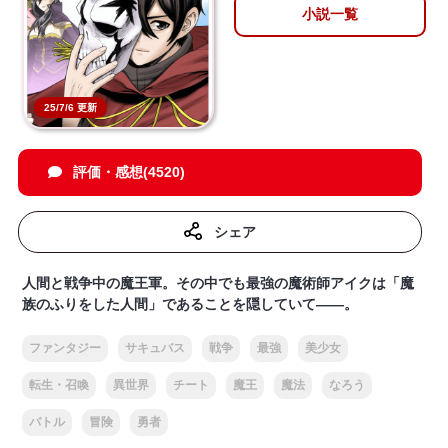
小説一覧
25/7/6 更新
評価・感想(4520)
シェア
人間と戦争中の魔王軍。その中でも最強の魔術師アイクは「魔
族のふりをした人間」であることを隠していて——。
ファンタジー
サキュバス
戦争
最強
美少女
転生・召喚
異世界
チート
魔王
魔法
なろう
バトル
冒険
勇者