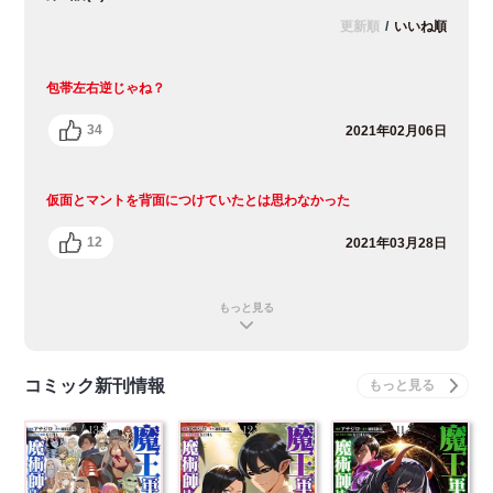
更新順
/
いいね順
包帯左右逆じゃね？
34
2021年02月06日
仮面とマントを背面につけていたとは思わなかった
12
2021年03月28日
もっと見る
コミック新刊情報