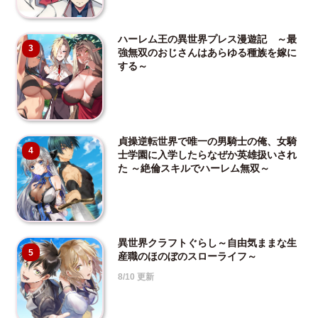
ハーレム王の異世界プレス漫遊記 ～最
3
強無双のおじさんはあらゆる種族を嫁に
する～
貞操逆転世界で唯一の男騎士の俺、女騎
4
士学園に入学したらなぜか英雄扱いされ
た ～絶倫スキルでハーレム無双～
異世界クラフトぐらし～自由気ままな生
5
産職のほのぼのスローライフ～
8/10 更新