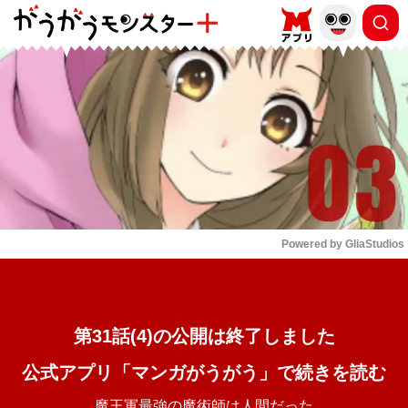
もっと読む
arrow_forward_ios
Powered by 
GliaStudios
Mute
第31話(4)の公開は終了しました
公式アプリ「マンガがうがう」で続きを読む
魔王軍最強の魔術師は人間だった