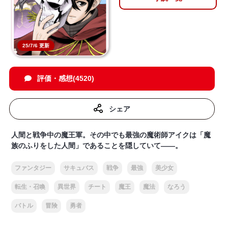
25/7/6 更新
評価・感想(4520)
シェア
人間と戦争中の魔王軍。その中でも最強の魔術師アイクは「魔
族のふりをした人間」であることを隠していて——。
ファンタジー
サキュバス
戦争
最強
美少女
転生・召喚
異世界
チート
魔王
魔法
なろう
バトル
冒険
勇者