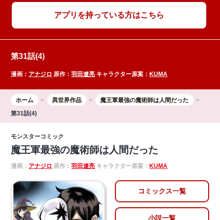
アプリを持っている方はこちら
第31話(4)
漫画：
アナジロ
原作：
羽田遼亮
キャラクター原案：
KUMA
ホーム
異世界作品
魔王軍最強の魔術師は人間だった
第31話(4)
モンスターコミック
魔王軍最強の魔術師は人間だった
漫画：
アナジロ
原作：
羽田遼亮
キャラクター原案：
KUMA
コミックス一覧
小説一覧