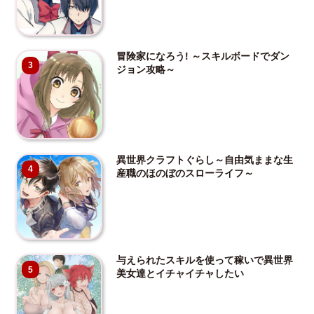
冒険家になろう! ～スキルボードでダン
3
ジョン攻略～
異世界クラフトぐらし～自由気ままな生
4
産職のほのぼのスローライフ～
与えられたスキルを使って稼いで異世界
5
美女達とイチャイチャしたい