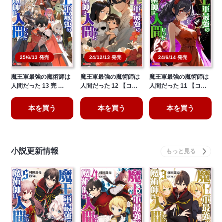
25/6/13 発売
24/12/13 発売
24/6/14 発売
魔王軍最強の魔術師は
魔王軍最強の魔術師は
魔王軍最強の魔術師は
人間だった 13 完 …
人間だった 12 【コ…
人間だった 11 【コ…
本を買う
本を買う
本を買う
小説更新情報