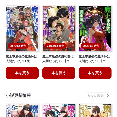
25/6/13 発売
24/12/13 発売
24/6/14 発売
魔王軍最強の魔術師は
魔王軍最強の魔術師は
魔王軍最強の魔術師は
人間だった 13 完 …
人間だった 12 【コ…
人間だった 11 【コ…
本を買う
本を買う
本を買う
小説更新情報