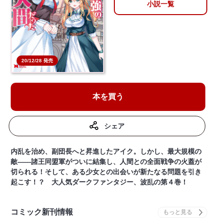
小説一覧
20/12/28 発売
本を買う
シェア
内乱を治め、副団長へと昇進したアイク。しかし、最大規模の
敵――諸王同盟軍がついに結集し、人間との全面戦争の火蓋が
切られる！そして、ある少女との出会いが新たなる問題を引き
起こす！？ 大人気ダークファンタジー、波乱の第４巻！
コミック新刊情報