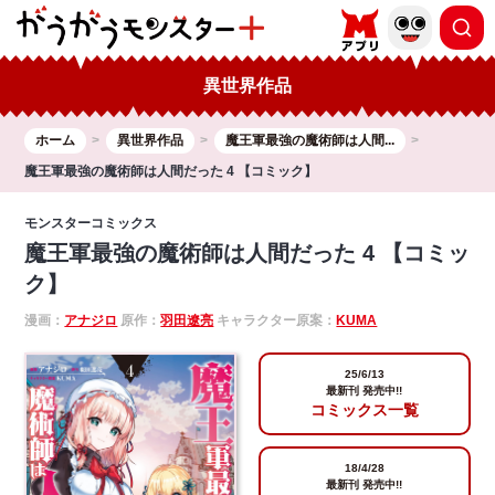
異世界作品
ホーム
異世界作品
魔王軍最強の魔術師は人間...
魔王軍最強の魔術師は人間だった 4 【コミック】
モンスターコミックス
魔王軍最強の魔術師は人間だった 4 【コミッ
ク】
漫画：
アナジロ
原作：
羽田遼亮
キャラクター原案：
KUMA
25/6/13
最新刊 発売中!!
コミックス一覧
18/4/28
最新刊 発売中!!