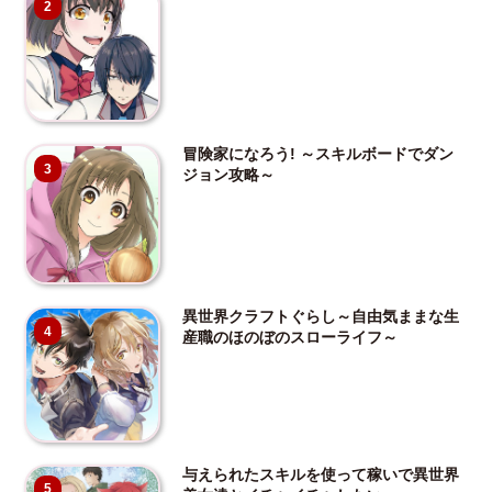
2
冒険家になろう! ～スキルボードでダン
3
ジョン攻略～
異世界クラフトぐらし～自由気ままな生
4
産職のほのぼのスローライフ～
与えられたスキルを使って稼いで異世界
5