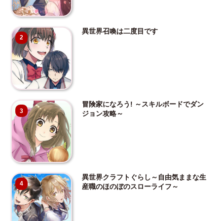
異世界召喚は二度目です
2
冒険家になろう! ～スキルボードでダン
3
ジョン攻略～
異世界クラフトぐらし～自由気ままな生
4
産職のほのぼのスローライフ～