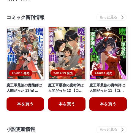
コミック新刊情報
25/6/13 発売
24/12/13 発売
24/6/14 発売
魔王軍最強の魔術師は
魔王軍最強の魔術師は
魔王軍最強の魔術師は
人間だった 13 完 …
人間だった 12 【コ…
人間だった 11 【コ…
本を買う
本を買う
本を買う
小説更新情報