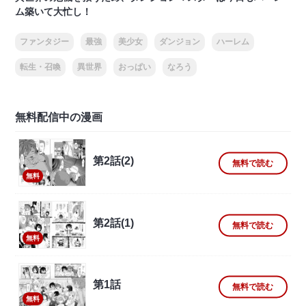
ム築いて大忙し！
ファンタジー
最強
美少女
ダンジョン
ハーレム
転生・召喚
異世界
おっぱい
なろう
無料配信中の漫画
第2話(2)
無料で読む
無料
第2話(1)
無料で読む
無料
第1話
無料で読む
無料