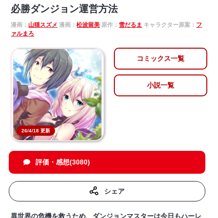
必勝ダンジョン運営方法
漫画：
山猫スズメ
漫画：
松波留美
原作：
雪だるま
キャラクター原案：
フ
ァルまろ
コミックス一覧
小説一覧
26/4/18 更新
評価・感想(3080)
シェア
異世界の危機を救うため、ダンジョンマスターは今日もハーレ