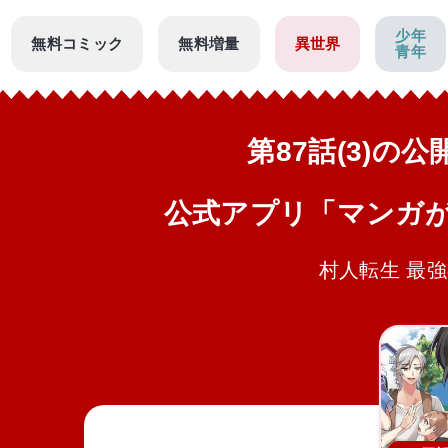
少年
無料コミック
無料増量
異世界
青年
第87話(3)の
公式アプリ「マンガ
村人転生 最