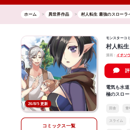
ホーム
異世界作品
村人転生 最強のスローラ
モンスターコ
村人転生
漫画：
イチソ
評
電気も水道
極のスロー
26/8/5 更新
田舎
青
スライム
コミックス一覧