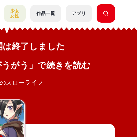
少女
作品一覧
アプリ
女性
公開は終了しました
がうがう」で続きを読む
強のスローライフ