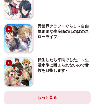
異世界クラフトぐらし～自由
4
気ままな生産職のほのぼのス
ローライフ～
転生したら平民でした。～生
5
活水準に耐えられないので貴
族を目指します～
もっと見る