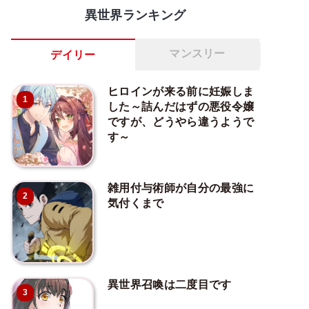
異世界ランキング
マンスリー
デイリー
ヒロインが来る前に妊娠しま
1
した～詰んだはずの悪役令嬢
ですが、どうやら違うようで
す～
雑用付与術師が自分の最強に
2
気付くまで
異世界召喚は二度目です
3