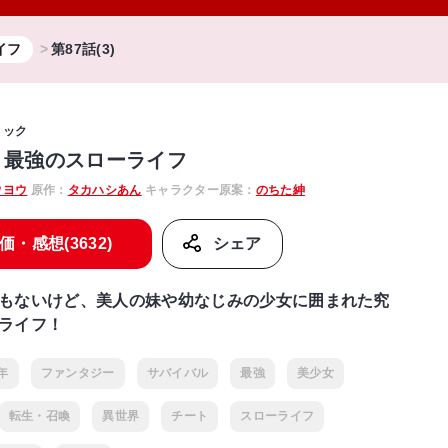
イフ
第87話(3)
ミック
 最強のスローライフ
ウヨウ
原作：
タカハシあん
キャラクター原案：
のちた紳
価・感想(3632)
シェア
もないけど、美人の妹や幼なじみの少女に囲まれた究
ライフ！
年
ファンタジー
サバイバル
最強
美少女
転生・召喚
異世界
チート
スローライフ