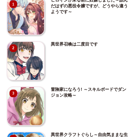
ヒロインが来る前に妊娠しました～詰ん
1
だはずの悪役令嬢ですが、どうやら違う
ようです～
異世界召喚は二度目です
2
冒険家になろう! ～スキルボードでダン
3
ジョン攻略～
異世界クラフトぐらし～自由気ままな生