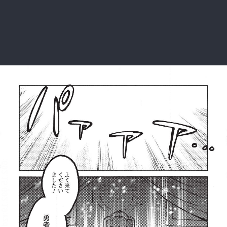
:692.15.692.19:rzdrzd.ydgzwzktg.oi
:692.15.692.19:rzdrzd.ydgzwzktg.oi