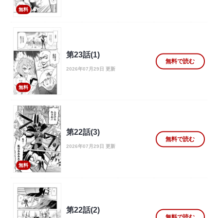
無料
第23話(1)
無料で読む
2026年07月29日 更新
無料
第22話(3)
無料で読む
2026年07月29日 更新
無料
第22話(2)
無料で読む