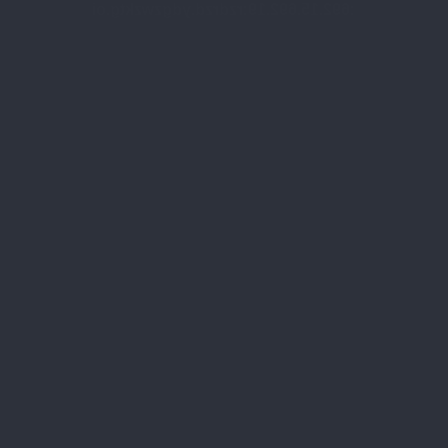
:692.15.692.19:rzdrzd.ydgzwzktg.oi