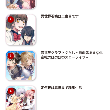
異世界召喚は二度目です
2
異世界クラフトぐらし～自由気ままな生
3
産職のほのぼのスローライフ～
定年後は異世界で種馬生活
4