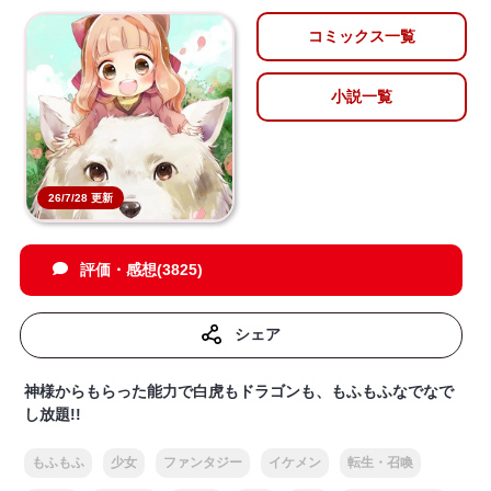
コミックス一覧
小説一覧
26/7/28 更新
評価・感想(3825)
シェア
神様からもらった能力で白虎もドラゴンも、もふもふなでなで
し放題!!
もふもふ
少女
ファンタジー
イケメン
転生・召喚