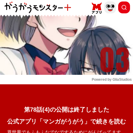
もっと読む
arrow_forward_ios
Powered by 
GliaStudios
Mute
第78話(4)の公開は終了しました
公式アプリ「マンガがうがう」で続きを読む
異世界でもふもふなでなでするためにがんばってます。