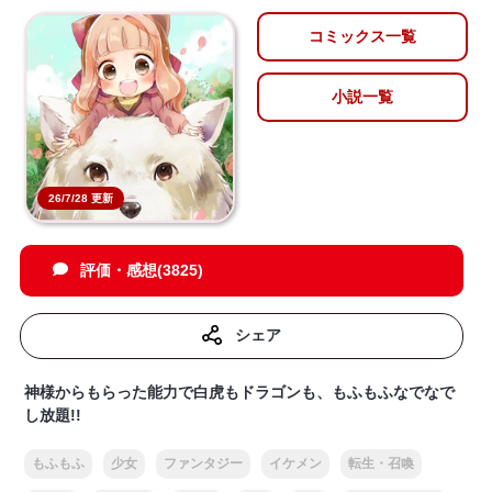
コミックス一覧
小説一覧
26/7/28 更新
評価・感想(3825)
シェア
神様からもらった能力で白虎もドラゴンも、もふもふなでなで
し放題!!
もふもふ
少女
ファンタジー
イケメン
転生・召喚