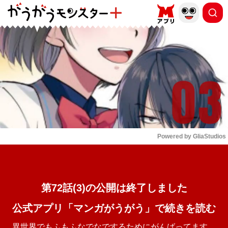
もっと読む
arrow_forward_ios
Powered by 
GliaStudios
Mute
第72話(3)の公開は終了しました
公式アプリ「マンガがうがう」で続きを読む
異世界でもふもふなでなでするためにがんばってます。