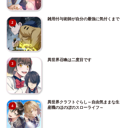
雑用付与術師が自分の最強に気付くまで
2
異世界召喚は二度目です
3
異世界クラフトぐらし～自由気ままな生
4
産職のほのぼのスローライフ～