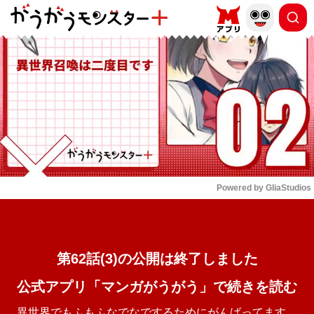
もっと読む
arrow_forward_ios
Powered by 
GliaStudios
Mute
第62話(3)の公開は終了しました
公式アプリ「マンガがうがう」で続きを読む
異世界でもふもふなでなでするためにがんばってます。