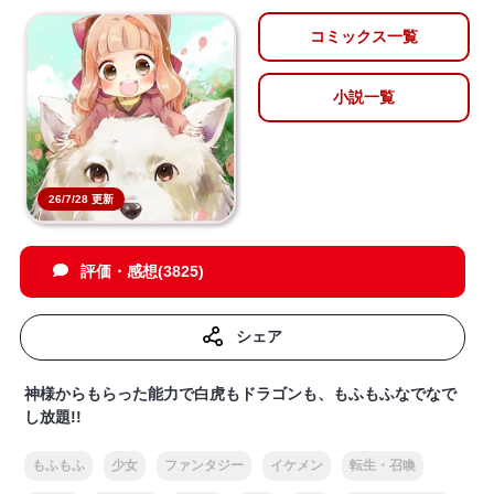
コミックス一覧
小説一覧
26/7/28 更新
評価・感想(3825)
シェア
神様からもらった能力で白虎もドラゴンも、もふもふなでなで
し放題!!
もふもふ
少女
ファンタジー
イケメン
転生・召喚