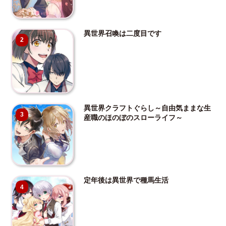
異世界召喚は二度目です
2
異世界クラフトぐらし～自由気ままな生
3
産職のほのぼのスローライフ～
定年後は異世界で種馬生活
4