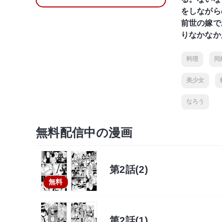
をしながら
前世の嫁で
りなかなか
料理
同
美少女
なろう
無料配信中の漫画
第2話(2)
無料
第2話(1)