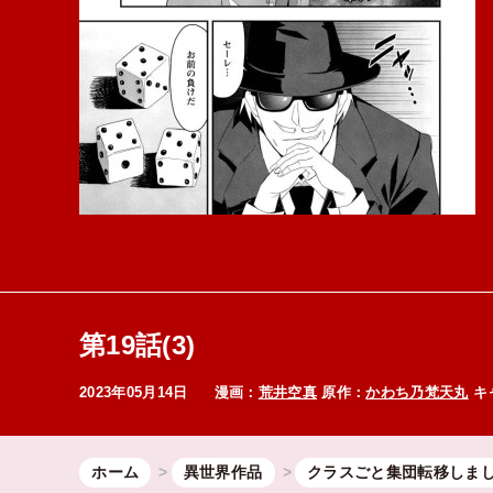
第19話(3)
2023年05月14日
漫画：
荒井空真
原作：
かわち乃梵天丸
キ
ホーム
異世界作品
クラスごと集団転移しま