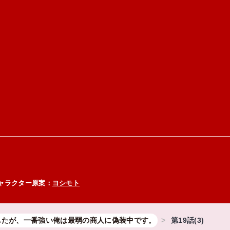
ャラクター原案：
ヨシモト
したが、一番強い俺は最弱の商人に偽装中です。
第19話(3)