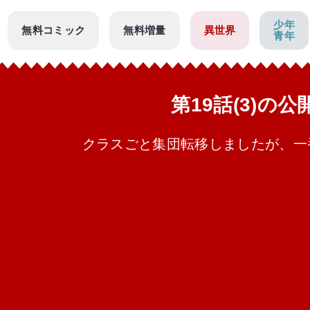
少年
無料コミック
無料増量
異世界
青年
第19話(3)の
クラスごと集団転移しましたが、一