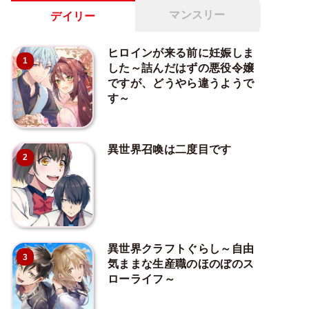
マンスリー
デイリー
ヒロインが来る前に妊娠しま
1
した～詰んだはずの悪役令嬢
ですが、どうやら違うようで
す～
異世界召喚は二度目です
2
異世界クラフトぐらし～自由
3
気ままな生産職のほのぼのス
ローライフ～