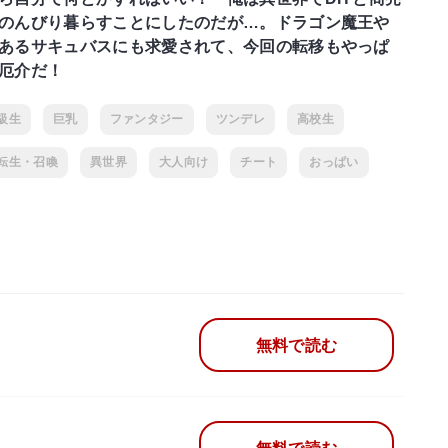
のんびり暮らすことにしたのだが…。ドラゴン魔王や
あるサキュバスにも求愛されて、今回の転移もやっぱ
厄介だ！
級生
巨乳
ファンタジー
ツンデレ
高校生
転生・召喚
異世界
大人向け
チート
おっぱい
無料で読む