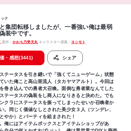
ミック
と集団転移しましたが、一番強い俺は最弱
偽装中です。
真
原作：
かわち乃梵天丸
キャラクター原案：
ヨシモト
価・感想(3441)
シェア
ステータスを引き継いで「強くてニューゲーム」状態
ていた俺こと高山亜流人（タカヤマアルト）。今回は
を巻き込んでの勇者大召喚。面倒な勇者業なんてした
ステータスの偽装をし商人になりきると決めた。でも
ンクラにステータスを振ってしまったせいか召喚者か
い。同じく価値なしとされた美少女３人（ツンデレ、
とやか）とパーティを組まされた！
。俺にはアイテムボックスとアイテムショップがあ
ら自分で何とかすればいい！ 俺は異世界でDIYと商売