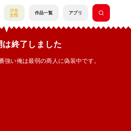
少女
作品一覧
アプリ
女性
公開は終了しました
番強い俺は最弱の商人に偽装中です。