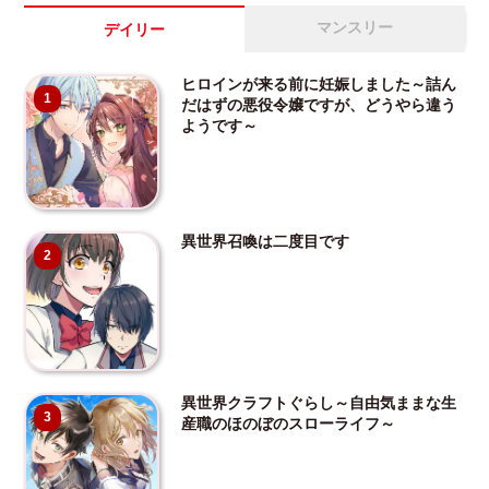
マンスリー
デイリー
ヒロインが来る前に妊娠しました～詰ん
1
だはずの悪役令嬢ですが、どうやら違う
ようです～
異世界召喚は二度目です
2
異世界クラフトぐらし～自由気ままな生
3
産職のほのぼのスローライフ～