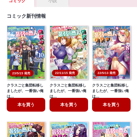
コミック
小説
コミック新刊情報
22/11/15 発売
22/5/13 発売
23/5/15 発売
クラスごと集団転移し
クラスごと集団転移し
クラスごと集団転移し
ましたが、一番強い俺
ましたが、一番強い俺
ましたが、一番強い俺
は…
は…
は…
本を買う
本を買う
本を買う