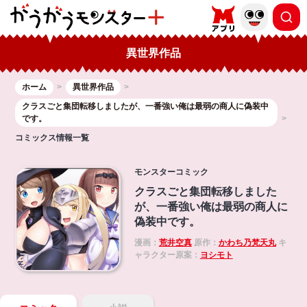
異世界作品
ホーム
異世界作品
クラスごと集団転移しましたが、一番強い俺は最弱の商人に偽装中
です。
コミックス情報一覧
モンスターコミック
クラスごと集団転移しました
が、一番強い俺は最弱の商人に
偽装中です。
漫画：
荒井空真
原作：
かわち乃梵天丸
キ
ャラクター原案：
ヨシモト