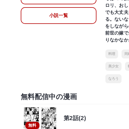
ロリ、おし
でも大丈夫
小説一覧
る。ないな
をしながら
前世の嫁で
りなかなか
料理
同
美少女
なろう
無料配信中の漫画
第2話(2)
無料