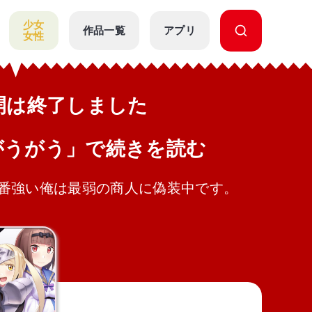
少女
作品一覧
アプリ
女性
公開は終了しました
がうがう」で続きを読む
番強い俺は最弱の商人に偽装中です。