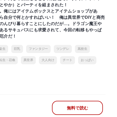
とやか）とパーティを組まされた！
。俺にはアイテムボックスとアイテムショップがあ
ら自分で何とかすればいい！ 俺は異世界でDIYと商売
のんびり暮らすことにしたのだが…。ドラゴン魔王や
あるサキュバスにも求愛されて、今回の転移もやっぱ
厄介だ！
級生
巨乳
ファンタジー
ツンデレ
高校生
転生・召喚
異世界
大人向け
チート
おっぱい
無料で読む