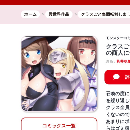
ホーム
異世界作品
クラスごと集団転移しま
モンスターコ
クラスご
の商人に
漫画：
荒井空
評
召喚の度に
を繰り返し
クラス全員
くないので
あまりにボ
コミックス一覧
らはゴミ扱