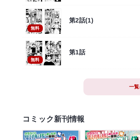
第2話(1)
無料
第1話
無料
一覧
コミック新刊情報