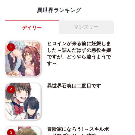
異世界ランキング
マンスリー
デイリー
ヒロインが来る前に妊娠しま
1
した～詰んだはずの悪役令嬢
ですが、どうやら違うようで
す～
異世界召喚は二度目です
2
冒険家になろう! ～スキルボ
3