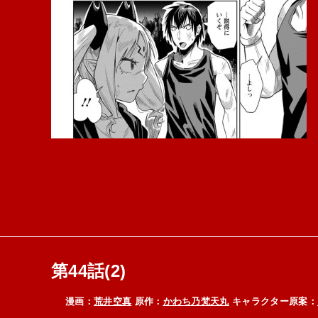
第44話(2)
漫画：
荒井空真
原作：
かわち乃梵天丸
キャラクター原案：