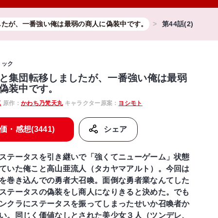
したが、一番強い俺は最弱の商人に偽装中です。
第44話(2)
ミック
と集団転移しましたが、一番強い俺は最弱
偽装中です。
真
原作：
かわち乃梵天丸
キャラクター原案：
ヨシモト
価・感想(3441)
シェア
ステータスを引き継いで「強くてニューゲーム」状態
ていた俺こと高山亜流人（タカヤマアルト）。今回は
を巻き込んでの勇者大召喚。面倒な勇者業なんてした
ステータスの偽装をし商人になりきると決めた。でも
ンクラにステータスを振ってしまったせいか召喚者か
い。同じく価値なしとされた美少女３人（ツンデレ、