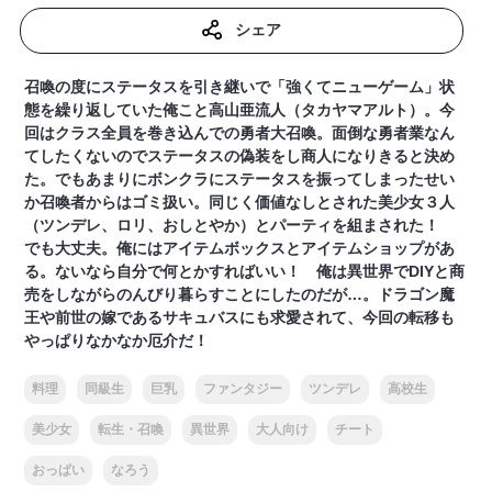
シェア
召喚の度にステータスを引き継いで「強くてニューゲーム」状
態を繰り返していた俺こと高山亜流人（タカヤマアルト）。今
回はクラス全員を巻き込んでの勇者大召喚。面倒な勇者業なん
てしたくないのでステータスの偽装をし商人になりきると決め
た。でもあまりにボンクラにステータスを振ってしまったせい
か召喚者からはゴミ扱い。同じく価値なしとされた美少女３人
（ツンデレ、ロリ、おしとやか）とパーティを組まされた！
でも大丈夫。俺にはアイテムボックスとアイテムショップがあ
る。ないなら自分で何とかすればいい！ 俺は異世界でDIYと商
売をしながらのんびり暮らすことにしたのだが…。ドラゴン魔
王や前世の嫁であるサキュバスにも求愛されて、今回の転移も
やっぱりなかなか厄介だ！
料理
同級生
巨乳
ファンタジー
ツンデレ
高校生
美少女
転生・召喚
異世界
大人向け
チート
おっぱい
なろう