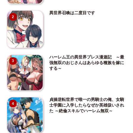
異世界召喚は二度目です
2
ハーレム王の異世界プレス漫遊記 ～最
3
強無双のおじさんはあらゆる種族を嫁に
する～
貞操逆転世界で唯一の男騎士の俺、女騎
4
士学園に入学したらなぜか英雄扱いされ
た ～絶倫スキルでハーレム無双～