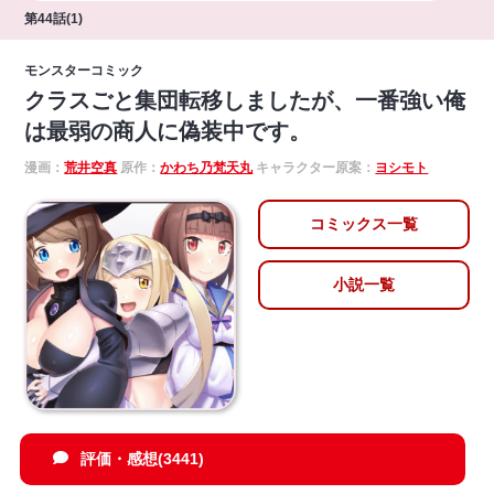
第44話(1)
モンスターコミック
クラスごと集団転移しましたが、一番強い俺
は最弱の商人に偽装中です。
漫画：
荒井空真
原作：
かわち乃梵天丸
キャラクター原案：
ヨシモト
コミックス一覧
小説一覧
評価・感想(3441)