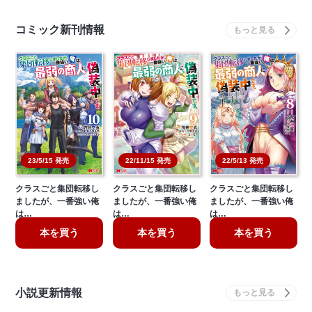
コミック新刊情報
22/11/15 発売
22/5/13 発売
23/5/15 発売
クラスごと集団転移し
クラスごと集団転移し
クラスごと集団転移し
ましたが、一番強い俺
ましたが、一番強い俺
ましたが、一番強い俺
は…
は…
は…
本を買う
本を買う
本を買う
小説更新情報