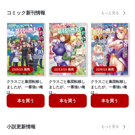
コミック新刊情報
22/11/15 発売
22/5/13 発売
23/5/15 発売
クラスごと集団転移し
クラスごと集団転移し
クラスごと集団転移し
ましたが、一番強い俺
ましたが、一番強い俺
ましたが、一番強い俺
は…
は…
は…
本を買う
本を買う
本を買う
小説更新情報