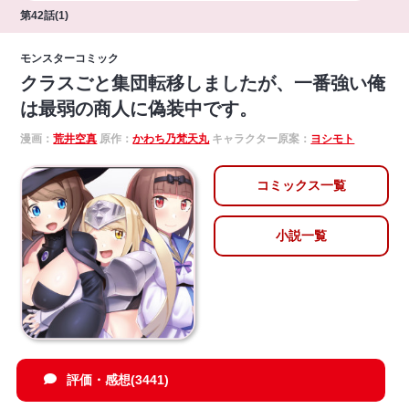
第42話(1)
モンスターコミック
クラスごと集団転移しましたが、一番強い俺
は最弱の商人に偽装中です。
漫画：
荒井空真
原作：
かわち乃梵天丸
キャラクター原案：
ヨシモト
コミックス一覧
小説一覧
評価・感想(3441)