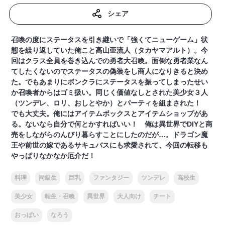
シェア
召喚の度にステータスを引き継いで「強くてニューゲーム」状
態を繰り返していた俺こと高山亜流人（タカヤマアルト）。今
回はクラス全員を巻き込んでの勇者大召喚。面倒な勇者業なん
てしたくないのでステータスの偽装をし商人になりきると決め
た。でもあまりにボンクラにステータスを振ってしまったせい
か召喚者からはゴミ扱い。同じく価値なしとされた美少女３人
（ツンデレ、ロリ、おしとやか）とパーティを組まされた！
でも大丈夫。俺にはアイテムボックスとアイテムショップがあ
る。ないなら自分で何とかすればいい！ 俺は異世界でDIYと商
売をしながらのんびり暮らすことにしたのだが…。ドラゴン魔
王や前世の嫁であるサキュバスにも求愛されて、今回の転移も
やっぱりなかなか厄介だ！
料理
同級生
巨乳
ファンタジー
ツンデレ
高校生
美少女
転生・召喚
異世界
大人向け
チート
おっぱい
なろう