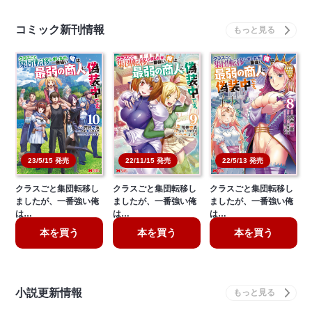
コミック新刊情報
22/11/15 発売
22/5/13 発売
23/5/15 発売
クラスごと集団転移し
クラスごと集団転移し
クラスごと集団転移し
ましたが、一番強い俺
ましたが、一番強い俺
ましたが、一番強い俺
は…
は…
は…
本を買う
本を買う
本を買う
小説更新情報