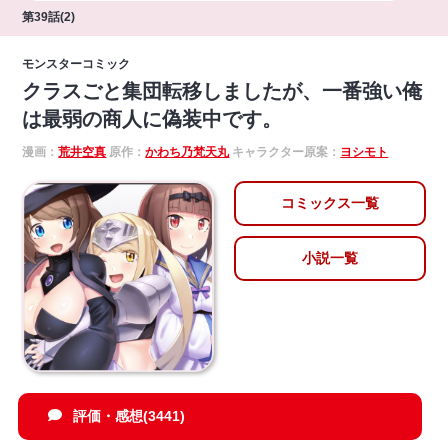
第39話(2)
モンスターコミック
クラスごと集団転移しましたが、一番強い俺
は最弱の商人に偽装中です。
漫画：
荒井空真
原作：
かわち乃梵天丸
キャラクター原案：
ヨシモト
コミックス一覧
小説一覧
評価・感想(3441)