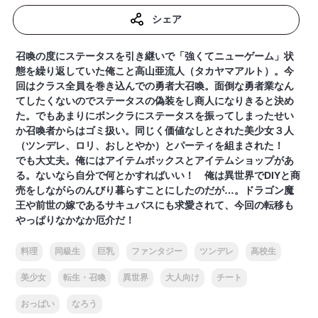
シェア
召喚の度にステータスを引き継いで「強くてニューゲーム」状
態を繰り返していた俺こと高山亜流人（タカヤマアルト）。今
回はクラス全員を巻き込んでの勇者大召喚。面倒な勇者業なん
てしたくないのでステータスの偽装をし商人になりきると決め
た。でもあまりにボンクラにステータスを振ってしまったせい
か召喚者からはゴミ扱い。同じく価値なしとされた美少女３人
（ツンデレ、ロリ、おしとやか）とパーティを組まされた！
でも大丈夫。俺にはアイテムボックスとアイテムショップがあ
る。ないなら自分で何とかすればいい！ 俺は異世界でDIYと商
売をしながらのんびり暮らすことにしたのだが…。ドラゴン魔
王や前世の嫁であるサキュバスにも求愛されて、今回の転移も
やっぱりなかなか厄介だ！
料理
同級生
巨乳
ファンタジー
ツンデレ
高校生
美少女
転生・召喚
異世界
大人向け
チート
おっぱい
なろう