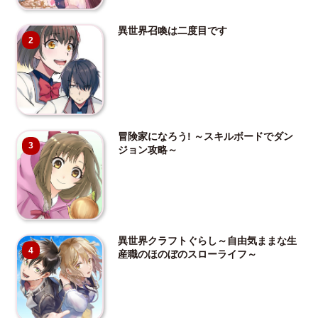
異世界召喚は二度目です
2
冒険家になろう! ～スキルボードでダン
3
ジョン攻略～
異世界クラフトぐらし～自由気ままな生
4
産職のほのぼのスローライフ～