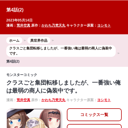
第4話(2)
2023年05月14日
漫画：
荒井空真
原作：
かわち乃梵天丸
キャラクター原案：
ヨシモト
ホーム
異世界作品
クラスごと集団転移しましたが、一番強い俺は最弱の商人に偽装中
です。
第4話(2)
モンスターコミック
クラスごと集団転移しましたが、一番強い俺
は最弱の商人に偽装中です。
漫画：
荒井空真
原作：
かわち乃梵天丸
キャラクター原案：
ヨシモト
コミックス一覧