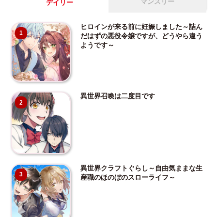
マンスリー
デイリー
ヒロインが来る前に妊娠しました～詰ん
1
だはずの悪役令嬢ですが、どうやら違う
ようです～
異世界召喚は二度目です
2
異世界クラフトぐらし～自由気ままな生
3
産職のほのぼのスローライフ～