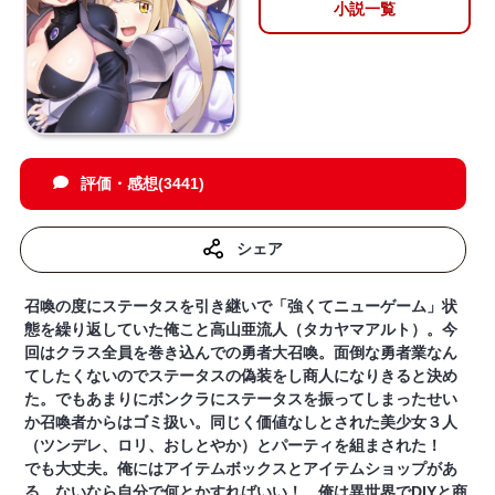
小説一覧
評価・感想(3441)
シェア
召喚の度にステータスを引き継いで「強くてニューゲーム」状
態を繰り返していた俺こと高山亜流人（タカヤマアルト）。今
回はクラス全員を巻き込んでの勇者大召喚。面倒な勇者業なん
てしたくないのでステータスの偽装をし商人になりきると決め
た。でもあまりにボンクラにステータスを振ってしまったせい
か召喚者からはゴミ扱い。同じく価値なしとされた美少女３人
（ツンデレ、ロリ、おしとやか）とパーティを組まされた！
でも大丈夫。俺にはアイテムボックスとアイテムショップがあ
る。ないなら自分で何とかすればいい！ 俺は異世界でDIYと商