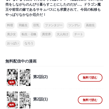
売をしながらのんびり暮らすことにしたのだが…。ドラゴン魔
王や前世の嫁であるサキュバスにも求愛されて、今回の転移も
やっぱりなかなか厄介だ！
料理
同級生
巨乳
ファンタジー
ツンデレ
高校生
美少女
転生・召喚
異世界
大人向け
チート
おっぱい
なろう
無料配信中の漫画
第2話(2)
無料で読む
無料
第2話(1)
無料で読む
無料