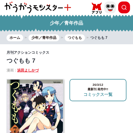
少年／青年作品
ホーム
少年／青年作品
つぐもも
つぐもも 7
月刊アクションコミックス
つぐもも 7
漫画：
浜田よしかづ
26/3/12
最新刊 発売中!!
コミックス一覧