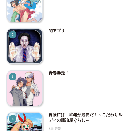
闇アプリ
2
青春爆走！
3
冒険には、武器が必要だ！～こだわりル
4
ディの鍛冶屋ぐらし～
8/5 更新