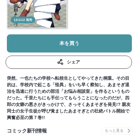
12/1/12 発売
本を買う
シェア
突然、一也たちの学校へ転校生としてやってきた桐葉。その目
的は、学校内で起こる「怪異」をいち早く察知し、あまそぎ退
治を迅速に行うための部活「お悩み相談室」を作るというもの
だった。千里たちにも手伝ってもらうことになったのだが、四
郎の女癖の悪さがきっかけで、さっそくあまそぎを発見!? 親友
同士の女子生徒が呼び覚ましたあまそぎとの壮絶バトル開始で
興奮必至の第７巻!!
コミック新刊情報