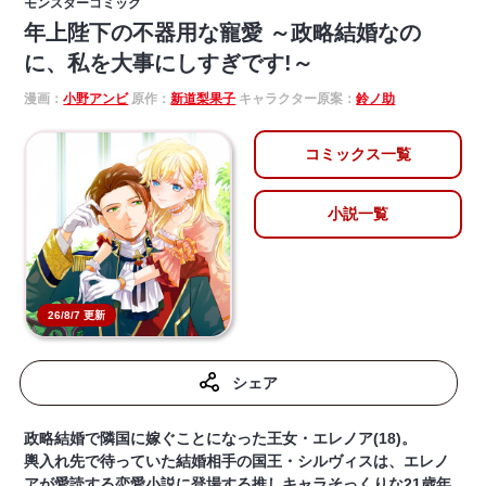
モンスターコミック
年上陛下の不器用な寵愛 ～政略結婚なの
に、私を大事にしすぎです!～
漫画：
小野アンビ
原作：
新道梨果子
キャラクター原案：
鈴ノ助
コミックス一覧
小説一覧
26/8/7 更新
シェア
政略結婚で隣国に嫁ぐことになった王女・エレノア(18)。
輿入れ先で待っていた結婚相手の国王・シルヴィスは、エレノ
アが愛読する恋愛小説に登場する推しキャラそっくりな21歳年