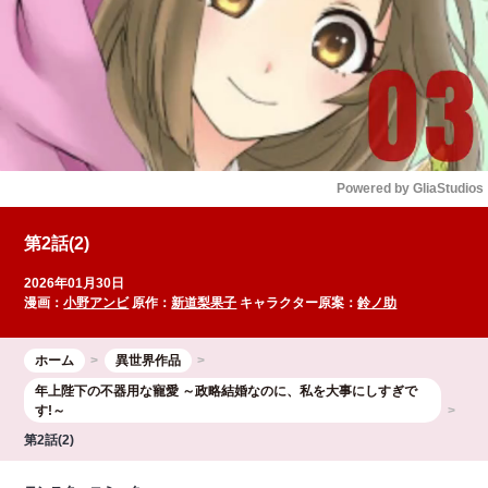
Powered by 
GliaStudios
Mute
第2話(2)
2026年01月30日
漫画：
小野アンビ
原作：
新道梨果子
キャラクター原案：
鈴ノ助
ホーム
異世界作品
年上陛下の不器用な寵愛 ～政略結婚なのに、私を大事にしすぎで
す!～
第2話(2)