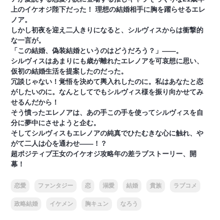
上のイケオジ陛下だった！ 理想の結婚相手に胸を躍らせるエレ
ノア。
しかし初夜を迎え二人きりになると、シルヴィスからは衝撃的
な一言が。
「この結婚、偽装結婚というのはどうだろう？」――。
シルヴィスはあまりにも歳が離れたエレノアを可哀想に思い、
仮初の結婚生活を提案したのだった。
冗談じゃない！覚悟を決めて輿入れしたのに。私はあなたと恋
がしたいのに。なんとしてでもシルヴィス様を振り向かせてみ
せるんだから！
そう憤ったエレノアは、あの手この手を使ってシルヴィスを自
分に夢中にさせようと企む。
そしてシルヴィスもエレノアの純真でひたむきな心に触れ、や
がて二人は心を通わせ――！？
超ポジティブ王女のイケオジ攻略年の差ラブストーリー、開
幕！
恋愛
ファンタジー
恋
溺愛
結婚
貴族
ラブコメ
政略結婚
イケメン
胸キュン
なろう