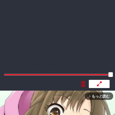
:692.15.692.986:rzdrzd.ydgzwzktg.oi
もっと読む
arrow_forward_ios