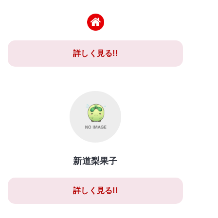
詳しく見る!!
新道梨果子
詳しく見る!!