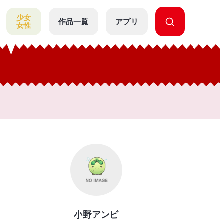
少女
作品一覧
アプリ
女性
小野アンビ