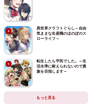
異世界クラフトぐらし～自由
4
気ままな生産職のほのぼのス
ローライフ～
転生したら平民でした。～生
5
活水準に耐えられないので貴
族を目指します～
もっと見る