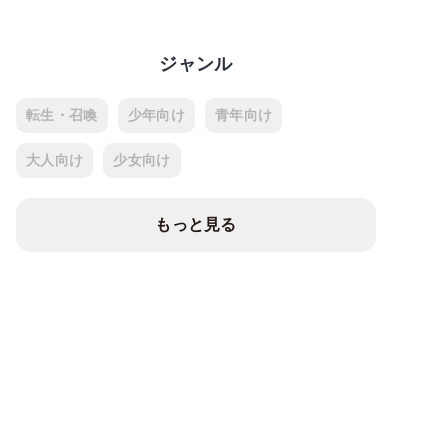
ジャンル
転生・召喚
少年向け
青年向け
大人向け
少女向け
もっと見る