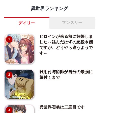
異世界ランキング
マンスリー
デイリー
ヒロインが来る前に妊娠しま
1
した～詰んだはずの悪役令嬢
ですが、どうやら違うようで
す～
雑用付与術師が自分の最強に
2
気付くまで
異世界召喚は二度目です
3