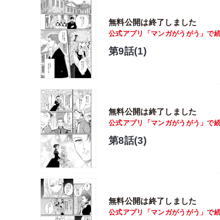
無料公開は終了しました
公式アプリ「マンガがうがう」で
第9話(1)
無料公開は終了しました
公式アプリ「マンガがうがう」で
第8話(3)
無料公開は終了しました
公式アプリ「マンガがうがう」で