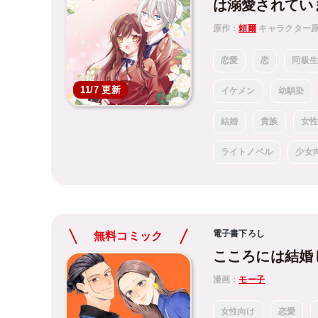
は溺愛されてい
原作：
頼爾
キャラクター
恋愛
恋
同級
11/7 更新
イケメン
幼馴染
結婚
貴族
女
ライトノベル
少女
電子書下ろし
無料コミック
こころには結婚
漫画：
モー子
女性向け
恋愛