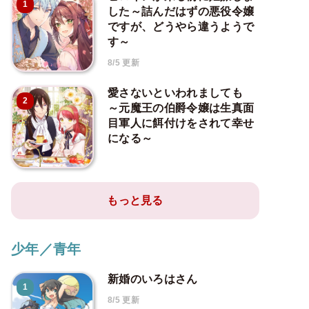
1
した～詰んだはずの悪役令嬢
ですが、どうやら違うようで
す～
8/5 更新
愛さないといわれましても
2
～元魔王の伯爵令嬢は生真面
目軍人に餌付けをされて幸せ
になる～
もっと見る
少年／青年
新婚のいろはさん
1
8/5 更新