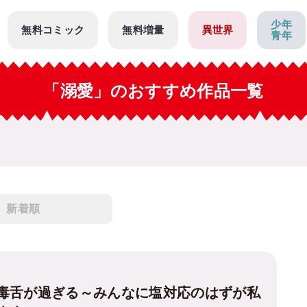
少年
無料コミック
無料増量
異世界
青年
「溺愛」のおすすめ作品一覧
新着順
毒舌が過ぎる～みんなに塩対応のはずが私