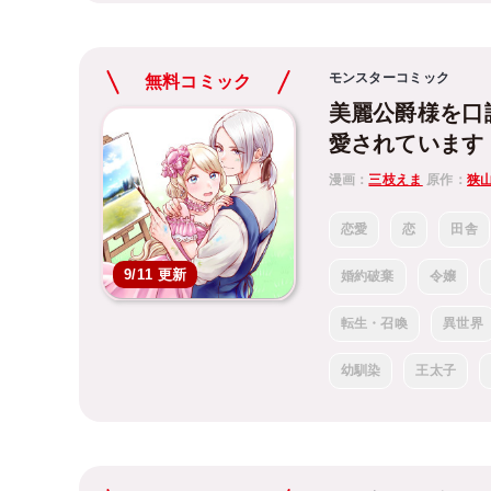
モンスターコミック
無料コミック
美麗公爵様を口
愛されています
漫画：
三枝えま
原作：
狭
恋愛
恋
田舎
9/11 更新
婚約破棄
令嬢
転生・召喚
異世界
幼馴染
王太子