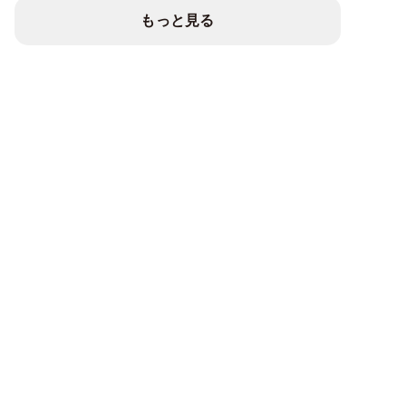
もっと見る