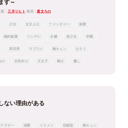
ます～
原案：
三月リヒト
漫画：
星文ろの
生
少女
女主人公
ファンタジー
溺愛
婚約破棄
ツンデレ
令嬢
美少女
学園
性
異世界
ラブコメ
胸キュン
なろう
向け
女性向け
王太子
騎士
癒し
しない理由がある
アラサー
溺愛
イケメン
幼馴染
胸キュン