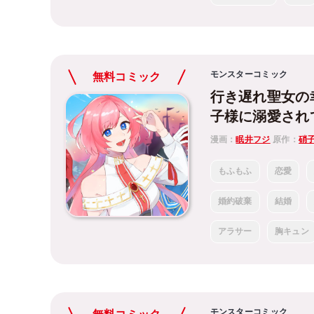
モンスターコミック
無料コミック
行き遅れ聖女の
子様に溺愛され
漫画：
眠井フジ
原作：
硝
もふもふ
恋愛
婚約破棄
結婚
アラサー
胸キュン
モンスターコミック