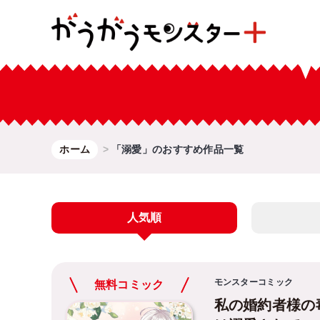
ホーム
「溺愛」のおすすめ作品一覧
人気順
モンスターコミック
無料コミック
私の婚約者様の