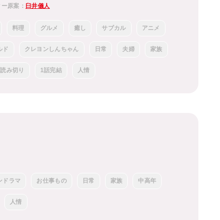
ター原案：
臼井儀人
料理
グルメ
癒し
サブカル
アニメ
ルド
クレヨンしんちゃん
日常
夫婦
家族
読み切り
1話完結
人情
ンドラマ
お仕事もの
日常
家族
中高年
人情