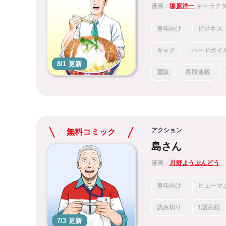
漫画：
塚原洋一
キャラク
青年向け
ビジネス
ギャグ
ハードボイ
8/1 更新
重版
長期連載
アクション
無料コミック
島さん
漫画：
川野ようぶんどう
青年向け
ヒューマ
読み切り
1話完結
7/3 更新