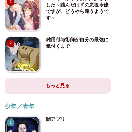
1
した～詰んだはずの悪役令嬢
ですが、どうやら違うようで
す～
雑用付与術師が自分の最強に
2
気付くまで
もっと見る
少年／青年
闇アプリ
1