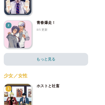
青春爆走！
2
8/5 更新
もっと見る
少女／女性
ホストと社畜
1