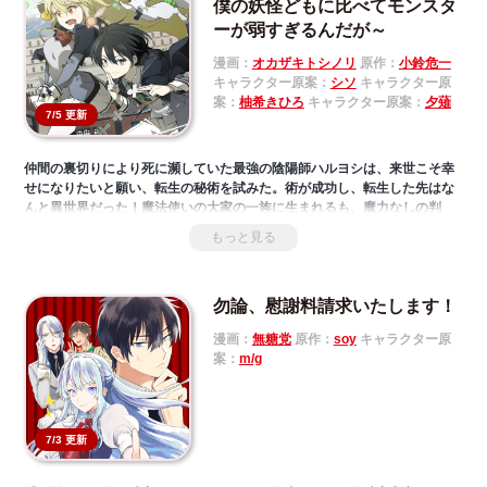
公爵令嬢が料理スキルで人生を変える、逆転ラブファンタジー！
僕の妖怪どもに比べてモンスタ
ーが弱すぎるんだが～
漫画：
オカザキトシノリ
原作：
小鈴危一
キャラクター原案：
シソ
キャラクター原
案：
柚希きひろ
キャラクター原案：
夕薙
7/5 更新
仲間の裏切りにより死に瀕していた最強の陰陽師ハルヨシは、来世こそ幸
せになりたいと願い、転生の秘術を試みた。術が成功し、転生した先はな
んと異世界だった！魔法使いの大家の一族に生まれるも、魔力なしの判
定。しかし、間近で目にした魔法は陰陽術の足下にも及ばなくて……あ
もっと見る
れ、魔法いらないんじゃない！？――極めた陰陽術と従えたあまたの妖怪
がいれば異世界生活も楽勝！「小説家になろう」発、第七回ネット小説大
賞受賞の大人気異世界ファンタジー、開幕！
勿論、慰謝料請求いたします！
漫画：
無糖党
原作：
soy
キャラクター原
案：
m/g
7/3 更新