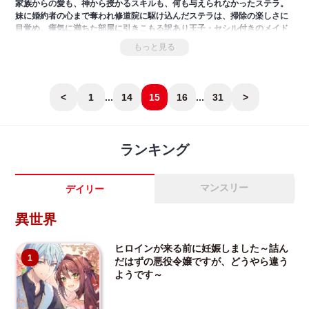
家族からの愛も、神から授かるスキルも、何も与えられなかったステラ。
妹に婚約者の心まで奪われ修道院に駆け込んだステラは、掃除の楽しさに
目覚め、瘴気に満ちた部屋に引きこもる訳あり王子・セシル付きのメイド
になることに!すると、いつの間にか“浄化"のスキルを身に付けていて――
もっと見る
彼の“破壊"スキルとの合わせ技で、なんと魔獣がもふもふ聖獣に変身!そん
な聖女たる力を持つステラの出自には、秘密があって――!?「小説家にな
ろう」発、大人気ラブコメストーリー!
<
1
...
14
15
16
...
31
>
ランキング
マンスリー
デイリー
異世界
ヒロインが来る前に妊娠しました～詰ん
1
だはずの悪役令嬢ですが、どうやら違う
ようです～