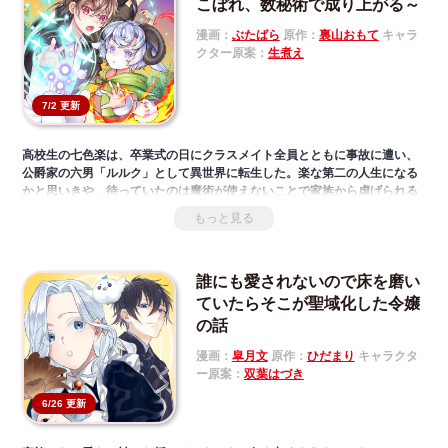
「私が一番可愛くて♡私が一番性格悪いのよ♡」悪女VS悪女の仁義なき戦
こぼれ、数秘術で成り上がる～
い、ここに開幕！
漫画：
ぶたばら
原作：
裏山おもて
キャラ
クター原案：
生煮え
7/2 更新
高校生の七色楽は、卒業式の日にクラスメイト全員とともに事故に遭い、
公爵家の六男「ルルク」として異世界に転生した。楽な第二の人生になる
かと思いきや、待っていたのは魔術が使えないことで家族から虐げられる
毎日。早く自立して家を出なければと焦るルルクだったが、ある日自分が
もっと見る
『数秘術』という回復や召喚など、様々な力のある最強チートスキルを持
っていることに気づく。そのスキルは彼の運命を大きく変えていく…。ク
セの強い仲間たちとともに成長していく転生チート冒険譚！
誰にも愛されないので床を磨い
ていたらそこが聖域化した令嬢
の話
漫画：
皐月文
原作：
ひだまり
キャラクタ
ー原案：
双葉はづき
6/26 更新