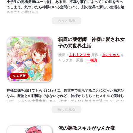
小学生の高橋勇輝(ユーキ)は、ある日、不幸な事件によってこの世を去っ
てしまう。気づいたら神様のいる空間にいて、別の世界で新しい生活を始
めることが告げられ
る。「向こうでワンちゃん待っているからね」もふもふのワンちゃん(フェ
もっと見る
ンリル)と一緒に異世界転生したユーキは、ひょんなことから騎士団団長の
家で生活すること
に。たくさんのもふもふと、優しい人々に会うユーキ。異世界での幸せな
箱庭の薬術師 神様に愛され女
生活が、いま始まる!
子の異世界生活
漫画：
ふじもとまめ
原作：
ぷにちゃん
キ
ャラクター原案：
一橋真
7/14 更新
神様に妹を助けてもらう代わりに、異世界で生活することになった楠木ひ
なみ。魔物との戦闘はできないけれど、神様からもらったスキルで美味し
いポーションを大量生産しちゃいます！のんびり気ままに過ごしていたひ
なみだけれども、この世界にはどうも多くの問題があるようで――！？‎
もっと見る
「小説家になろう」発のんびりなのに、ときめいちゃう大人気作、遂にコ
ミカライズ！‎
俺の調教スキルがなんか変