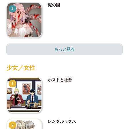
泥の国
2
もっと見る
少女／女性
ホストと社畜
1
レンタルックス
2