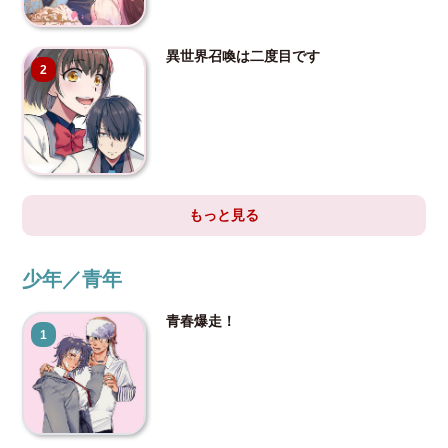
異世界召喚は二度目です
2
もっと見る
少年／青年
青春爆走！
1