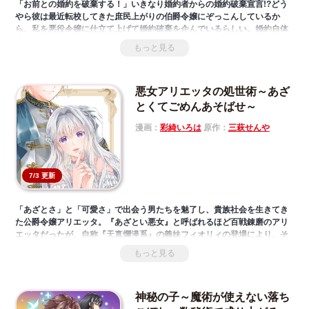
「お前との婚約を破棄する！」いきなり婚約者からの婚約破棄宣言!?どう
やら彼は最近転校してきた庶民上がりの伯爵令嬢にぞっこんしているか
ら、私を悪役令嬢に仕立て上げて婚約破棄を企んでいるらしい。婚約自体
に未練はないが、慰謝料はたっぷり請求しないとね！
もっと見る
悪女アリエッタの処世術～あざ
とくてごめんあそばせ～
漫画：
彩綺いろは
原作：
三萩せんや
7/3 更新
「あざとさ」と「可愛さ」で出会う男たちを魅了し、貴族社会を生きてき
た公爵令嬢アリエッタ。『あざとい悪女』と呼ばれるほど百戦錬磨のアリ
エッタだったが、自称『天真爛漫系』の義妹フィオリィの登場により、そ
の本領を発揮できない日々が続いていた。そんなある日、アリエッタに美
もっと見る
貌の王太子リオネルドから縁談が申し込まれる。無垢を装いつつ本心では
リオネルドの婚約者の座を狙っていたフィオリィは、姑息な手でアリエッ
タの縁談の邪魔をしてくるのだが――残念。今まで邪魔され続けてきたア
神秘の子～魔術が使えない落ち
リエッタの逆襲が始まる。