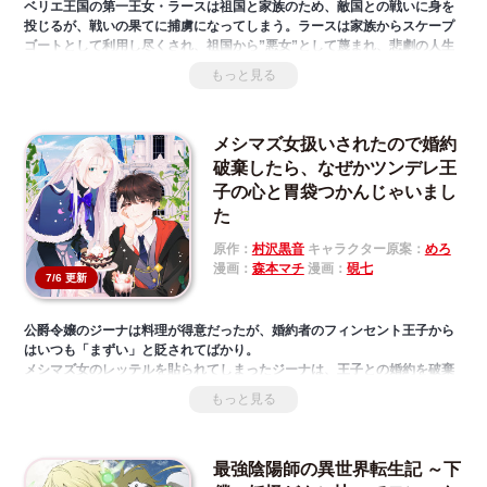
ベリエ王国の第一王女・ラースは祖国と家族のため、敵国との戦いに身を
投じるが、戦いの果てに捕虜になってしまう。ラースは家族からスケープ
ゴートとして利用し尽くされ、祖国から”悪女”として蔑まれ、悲劇の人生
を終えるのだった――。 しかしラースは偶然にも、過去に戻り、二回目の
もっと見る
人生をやり直すチャンスを得る。 彼女は決意する。自分を陥れた家族や敵
に、復讐を果たすことを。 そして二回目の人生では、本当の” 悪女”になる
ことを――。 ラースは復讐の足掛かりとして、一回目の人生で敵対したシ
メシマズ女扱いされたので婚約
ャリオルト帝国に嫁ぐ。 すべては帝国の力を利用して、祖国と家族に復讐
を果たすため。 帝国でラースを待ち受けるのは、夫となる孤高の暴君ゼフ
破棄したら、なぜかツンデレ王
ォン。そして、かつて捕虜となったラースを虐げたゼフォンの愛人たちだ
子の心と胃袋つかんじゃいまし
った。 最初は妻のことを、政治の道具としか見なさないゼフォンだった
た
が、愛人たちとの戦いの中、”悪女”ラースが見せる気高さと力が、彼の心
境を次第に変えていき……？ 最強の” 悪女”と、最恐の”暴君”が織り成す、
原作：
村沢黒音
キャラクター原案：
めろ
ロマンスと復讐の物語、ここに開幕。
漫画：
森本マチ
漫画：
硯七
7/6 更新
公爵令嬢のジーナは料理が得意だったが、婚約者のフィンセント王子から
はいつも「まずい」と貶されてばかり。
メシマズ女のレッテルを貼られてしまったジーナは、王子との婚約を破棄
して家出。
もっと見る
そして、ひょんなことから手に入れた不思議なイヤリングで、姿と素性を
偽り、庶民として魔法学校の食堂で働くことに。
そんななか、落ちこぼれと呼ばれていた第二王子・シストに出会う。偶然
最強陰陽師の異世界転生記 ～下
ジーナの手料理を食べたシストは、彼女の料理に惚れ込んで－－？