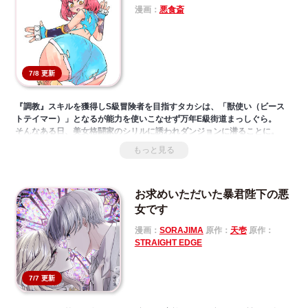
漫画：
悪食斎
7/8 更新
『調教』スキルを獲得しS級冒険者を目指すタカシは、「獣使い（ビース
トテイマー）」となるが能力を使いこなせず万年E級街道まっしぐら。
そんなある日、美女格闘家のシリルに誘われダンジョンに潜ることに。
途中、深層のモンスターと遭遇し万事休すかと思われたがシリルに対して
もっと見る
調教スキルが発動し――
あれ、俺のスキルなんか思ってたのと違う!?
「ヒロイン×調教スキル」で始まるゆるえち冒険ファンタジー！
お求めいただいた暴君陛下の悪
女です
漫画：
SORAJIMA
原作：
天壱
原作：
STRAIGHT EDGE
7/7 更新