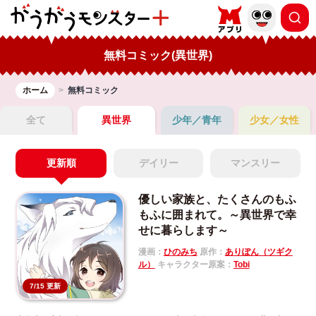
無料コミック(異世界)
ホーム
無料コミック
全て
異世界
少年／青年
少女／女性
更新順
デイリー
マンスリー
優しい家族と、たくさんのもふ
もふに囲まれて。～異世界で幸
せに暮らします～
漫画：
ひのみち
原作：
ありぽん（ツギク
ル）
キャラクター原案：
Tobi
7/15 更新