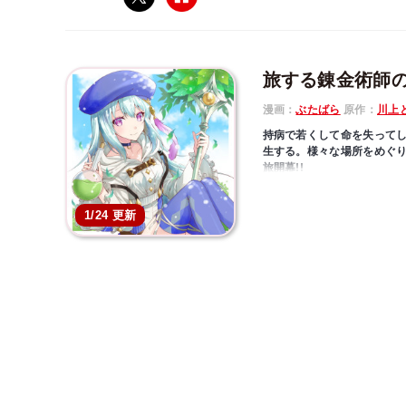
旅する錬金術師
漫画：
ぶたばら
原作：
川上
持病で若くして命を失って
生する。様々な場所をめぐ
旅開幕!!
1/24 更新