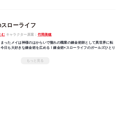
のスローライフ
とむ
キャラクター原案：
竹岡美穂
しまったメイは神様のはからいで憧れの職業の錬金術師として異世界に転
り今日も大好きな錬金術を広める！錬金術×スローライフのガールズひとり
もっと見る