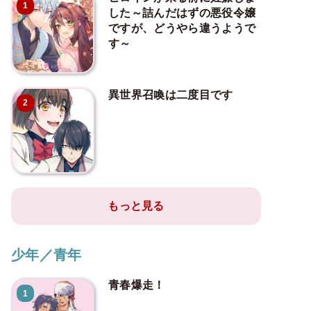
1
した～詰んだはずの悪役令嬢
ですが、どうやら違うようで
す～
異世界召喚は二度目です
2
もっと見る
少年／青年
青春爆走！
1