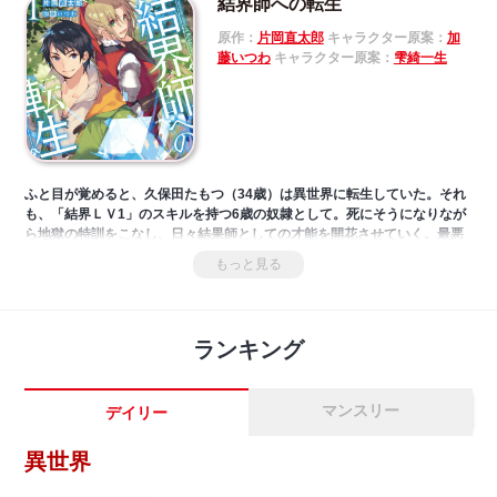
結界師への転生
原作：
片岡直太郎
キャラクター原案：
加
藤いつわ
キャラクター原案：
雫綺一生
ふと目が覚めると、久保田たもつ（34歳）は異世界に転生していた。それ
も、「結界ＬＶ1」のスキルを持つ6歳の奴隷として。死にそうになりなが
ら地獄の特訓をこなし、日々結果師としての才能を開花させていく。最悪
で苛酷にしか見えない状況や、次から次に降りかかってくる厄介ごとに翻
もっと見る
弄されながら今日も全力で奮闘するのであった――
「小説家になろう」発、大人気異世界ファンタジー！
ランキング
マンスリー
デイリー
異世界