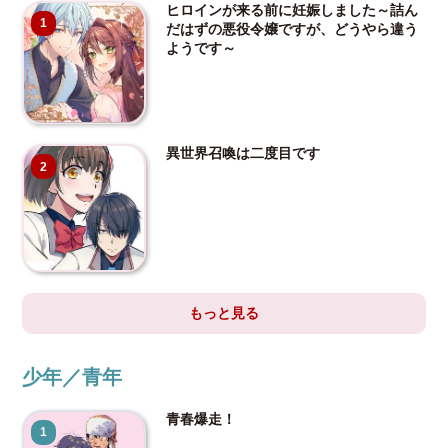
ヒロインが来る前に妊娠しました～詰ん
1
だはずの悪役令嬢ですが、どうやら違う
ようです～
異世界召喚は二度目です
2
もっと見る
少年／青年
青春爆走！
1