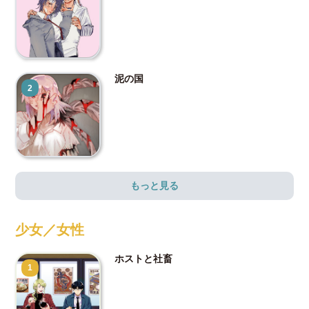
泥の国
2
もっと見る
少女／女性
ホストと社畜
1