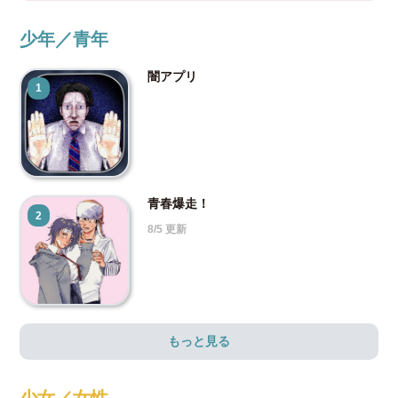
少年／青年
闇アプリ
1
青春爆走！
2
8/5 更新
もっと見る
少女／女性