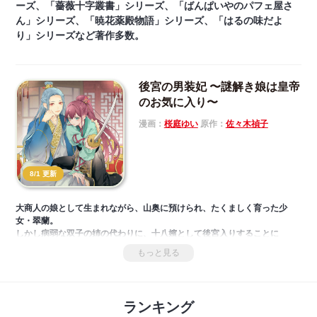
ーズ、「薔薇十字叢書」シリーズ、「ばんぱいやのパフェ屋さ
ん」シリーズ、「暁花薬殿物語」シリーズ、「はるの味だよ
り」シリーズなど著作多数。
後宮の男装妃 〜謎解き娘は皇帝
のお気に入り〜
漫画：
桜庭ゆい
原作：
佐々木禎子
8/1 更新
大商人の娘として生まれながら、山奥に預けられ、たくましく育った少
女・翠蘭。
しかし病弱な双子の姉の代わりに、十八嬪として後宮入りすることに
――。
もっと見る
そんな翠蘭の型破りな勇ましい言動を見た皇帝・義宗から、後宮に出没す
ると噂される「幽鬼の正体」を探るように命じられて…？
山育ちの男装妃×美麗皇帝の男女逆転！？ 謎解き中華後宮ファンタジー！
ランキング