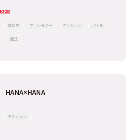
ROOM
異世界
ファンタジー
アクション
バトル
王
魔法
 HANA×HANA
アクション