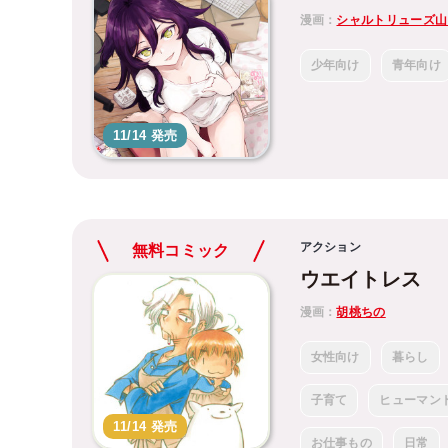
漫画：
シャルトリューズ山
少年向け
青年向け
11/14 発売
アクション
無料コミック
ウエイトレス
漫画：
胡桃ちの
女性向け
暮らし
子育て
ヒューマン
11/14 発売
お仕事もの
日常