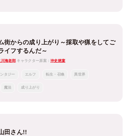
ム街からの成り上がり～採取や猟をしてご
ライフするんだ～
滝川海老郎
キャラクター原案：
沖史慈宴
ァンタジー
エルフ
転生・召喚
異世界
魔法
成り上がり
田さん!!