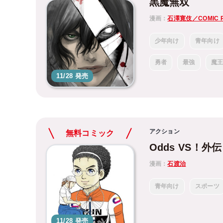
黒魔無双
漫画：
石澤寛伎／COMIC 
少年向け
青年向け
勇者
最強
魔
11/28 発売
アクション
無料コミック
Odds VS！外伝
漫画：
石渡治
青年向け
スポーツ
11/28 発売