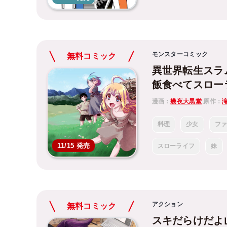
モンスターコミック
無料コミック
異世界転生スラ
飯食べてスロー
漫画：
幾夜大黒堂
原作：
料理
少女
フ
11/15 発売
スローライフ
妹
アクション
無料コミック
スキだらけだよ山