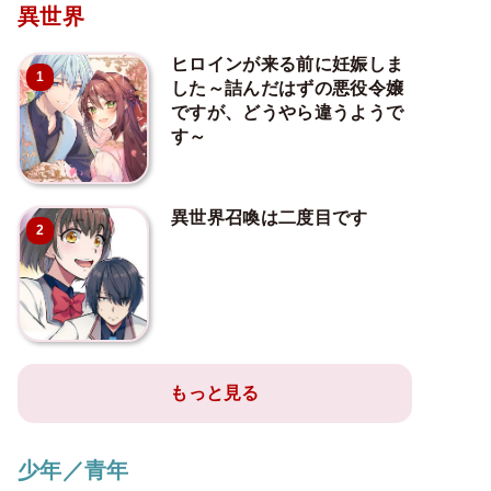
異世界
ヒロインが来る前に妊娠しま
1
した～詰んだはずの悪役令嬢
ですが、どうやら違うようで
す～
異世界召喚は二度目です
2
もっと見る
少年／青年