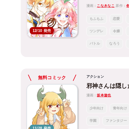
漫画：
こなきなこ
原作：
もふもふ
恋愛
12/10 発売
ツンデレ
令嬢
バトル
なろう
アクション
無料コミック
邪神さんは隠し
漫画：
坂本遊也
少年向け
青年向け
学園
ファンタジー
11/28 発売