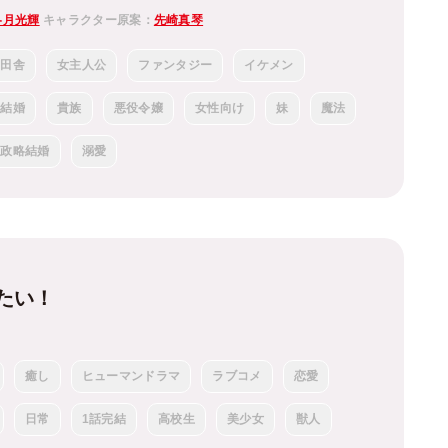
冬月光輝
キャラクター原案：
先崎真琴
田舎
女主人公
ファンタジー
イケメン
結婚
貴族
悪役令嬢
女性向け
妹
魔法
政略結婚
溺愛
たい！
癒し
ヒューマンドラマ
ラブコメ
恋愛
日常
1話完結
高校生
美少女
獣人