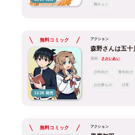
胸キュン
アクション
無料コミック
森野さんは五十
漫画：
さかいあい
少年向け
青年向け
お仕事もの
日常
11/28 発売
アクション
無料コミック