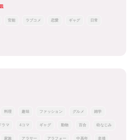
田
官能
ラブコメ
恋愛
ギャグ
日常
料理
趣味
ファッション
グルメ
雑学
ドラマ
4コマ
ギャグ
動物
百合
幼なじみ
家族
アラサー
アラフォー
中高年
老後