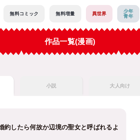
少年
無料コミック
無料増量
異世界
青年
作品一覧(漫画)
小説
大人向け
婚約したら何故か辺境の聖女と呼ばれるよ