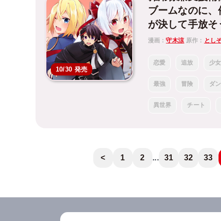
ブームなのに、
が決して手放そ
漫画：
守木涼
原作：
とし
恋愛
追放
少
10/30 発売
最強
冒険
ダ
異世界
チート
<
1
2
...
31
32
33