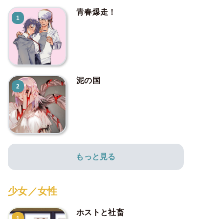
青春爆走！
1
泥の国
2
もっと見る
少女／女性
ホストと社畜
1