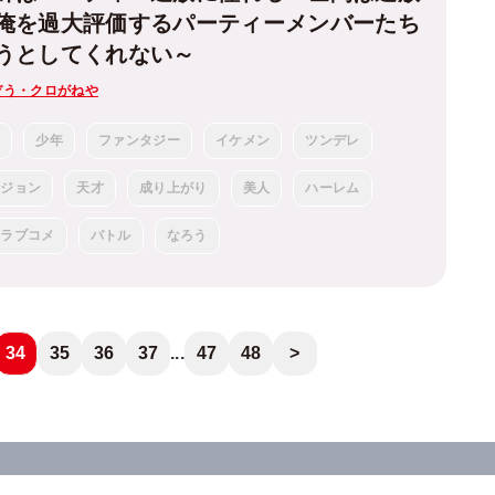
俺を過大評価するパーティーメンバーたち
うとしてくれない～
ぞう・クロがねや
女
少年
ファンタジー
イケメン
ツンデレ
ンジョン
天才
成り上がり
美人
ハーレム
ラブコメ
バトル
なろう
34
35
36
37
...
47
48
>