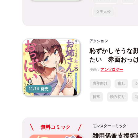
女主人公
アクション
恥ずかしそうな
たい 赤面おっ
漫画：
アンソロジー
青年向け
癒し
11/14 発売
日常
読み切り
モンスターコミック
無料コミック
雑用係兼支援術