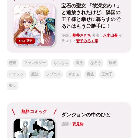
宝石の聖女 「欲深女め！」
と追放されたけど、隣国の
王子様と幸せに暮らすので
あとはもうご勝手に！
漫画：
華井さきち
著者：
八木山蒼
イ
ラスト：
壱子みるく亭
5/23 発売
恋愛
ファンタジー
もふもふ
追放
なろう
溺愛
イケメン
魔法
ラブコメ
ざまぁ
貴族
王太子
聖女
無料コミック
ダンジョンの中のひと
漫画：
双見酔