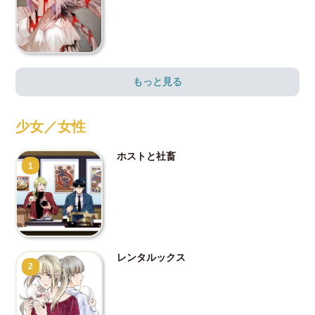
もっと見る
少女／女性
ホストと社畜
1
レンタルックス
2