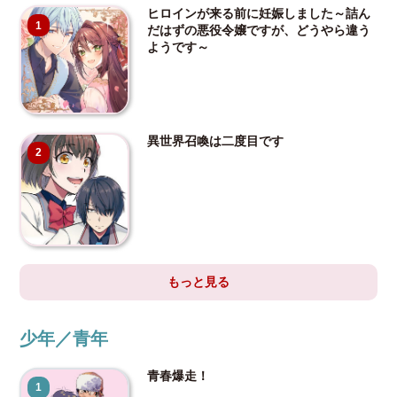
ヒロインが来る前に妊娠しました～詰ん
1
だはずの悪役令嬢ですが、どうやら違う
ようです～
異世界召喚は二度目です
2
もっと見る
少年／青年
青春爆走！
1