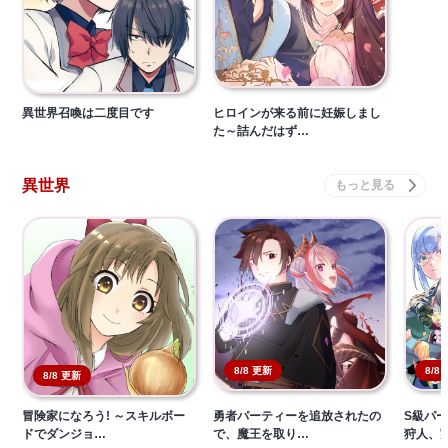
異世界召喚は二度目です
ヒロインが来る前に妊娠しまし
た～詰んだはず…
異世界
8/8 更新
8/8
8/8 更新
冒険家になろう! ～スキルボー
勇者パーティーを追放されたの
S級パ
ドでダンジョ…
で、魔王を取り…
狩人、