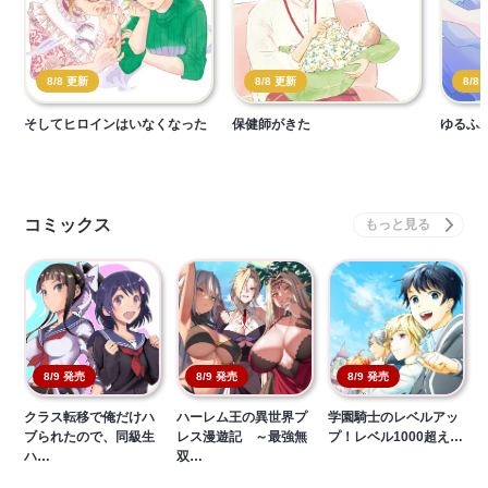
8/8 更新
8/8 更新
8/8
そしてヒロインはいなくなった
保健師がきた
ゆるふ
コミックス
8/9 発売
8/9 発売
8/9 発売
クラス転移で俺だけハ
ハーレム王の異世界プ
学園騎士のレベルアッ
ブられたので、同級生
レス漫遊記 ～最強無
プ！レベル1000超え…
ハ…
双…