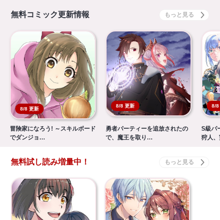
無料コミック更新情報
8/8 更新
8/
8/8 更新
冒険家になろう! ～スキルボード
勇者パーティーを追放されたの
S級パ
でダンジョ…
で、魔王を取り…
狩人、
無料試し読み増量中！