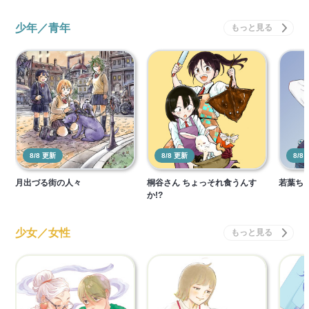
少年／青年
8/8 更新
8/8 更新
8/8
月出づる街の人々
桐谷さん ちょっそれ食うんす
若葉ち
か!?
少女／女性