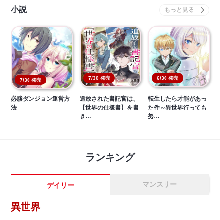
小説
7/30 発売
6/30 発売
7/30 発売
必勝ダンジョン運営方
追放された書記官は、
転生したら才能があっ
法
【世界の仕様書】を書
た件～異世界行っても
き…
努…
ランキング
マンスリー
デイリー
異世界