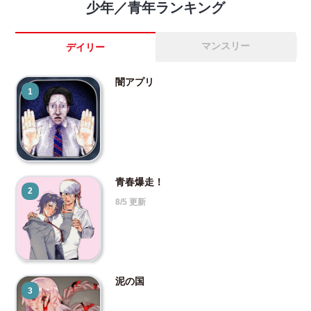
少年／青年ランキング
マンスリー
デイリー
闇アプリ
1
青春爆走！
2
8/5 更新
泥の国
3