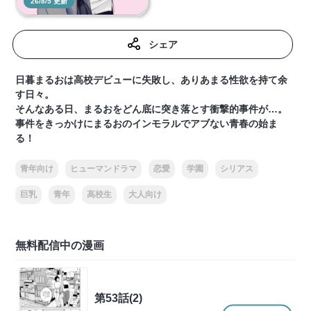
26/8/5 更新
シェア
日暮まるおは高校デビューに失敗し、ありあまる性欲を持て余
す日々。
そんなある日、まるおをどん底に突き落とす衝撃的事件が…。
事件をきっかけにまるおのインモラルでアブない青春の始ま
る！
青年向け
ヒューマンドラマ
恋愛
学園
シリアス
巨乳
青年
高校生
大人向け
無料配信中の漫画
第53話(2)