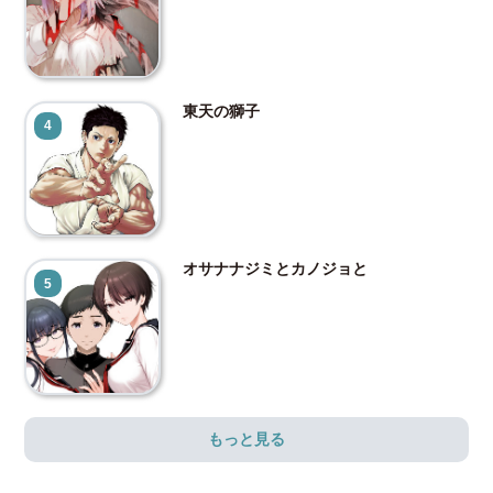
東天の獅子
4
オサナナジミとカノジョと
5
もっと見る