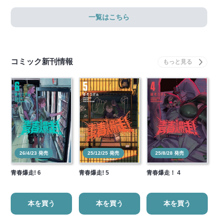
一覧はこちら
コミック新刊情報
26/4/23 発売
25/12/25 発売
25/8/28 発売
青春爆走! 6
青春爆走! 5
青春爆走！ 4
本を買う
本を買う
本を買う