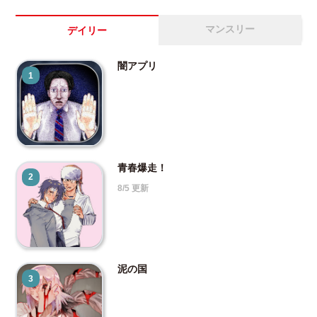
マンスリー
デイリー
闇アプリ
1
青春爆走！
2
8/5 更新
泥の国
3