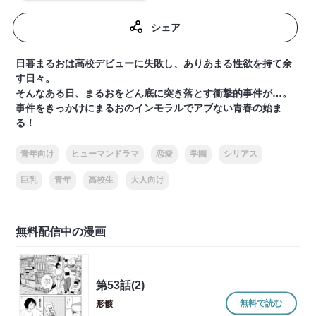
シェア
日暮まるおは高校デビューに失敗し、ありあまる性欲を持て余
す日々。
そんなある日、まるおをどん底に突き落とす衝撃的事件が…。
事件をきっかけにまるおのインモラルでアブない青春の始ま
る！
青年向け
ヒューマンドラマ
恋愛
学園
シリアス
巨乳
青年
高校生
大人向け
無料配信中の漫画
第53話(2)
無料で読む
形骸