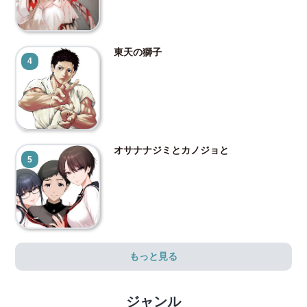
東天の獅子
4
オサナナジミとカノジョと
5
もっと見る
ジャンル