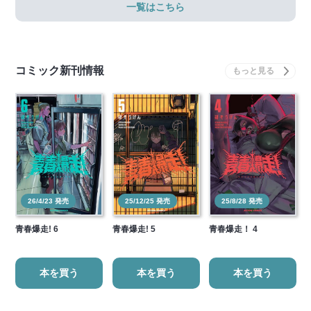
一覧はこちら
コミック新刊情報
26/4/23 発売
25/12/25 発売
25/8/28 発売
青春爆走! 6
青春爆走! 5
青春爆走！ 4
本を買う
本を買う
本を買う