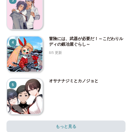
3
冒険には、武器が必要だ！～こだわりル
4
ディの鍛冶屋ぐらし～
8/5 更新
オサナナジミとカノジョと
5
もっと見る