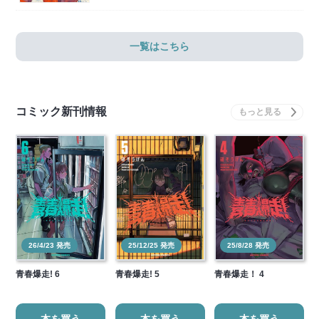
一覧はこちら
コミック新刊情報
26/4/23 発売
25/12/25 発売
25/8/28 発売
青春爆走! 6
青春爆走! 5
青春爆走！ 4
本を買う
本を買う
本を買う