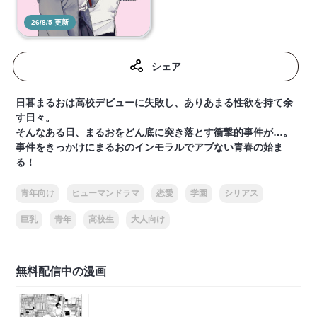
26/8/5 更新
シェア
日暮まるおは高校デビューに失敗し、ありあまる性欲を持て余
す日々。
そんなある日、まるおをどん底に突き落とす衝撃的事件が…。
事件をきっかけにまるおのインモラルでアブない青春の始ま
る！
青年向け
ヒューマンドラマ
恋愛
学園
シリアス
巨乳
青年
高校生
大人向け
無料配信中の漫画