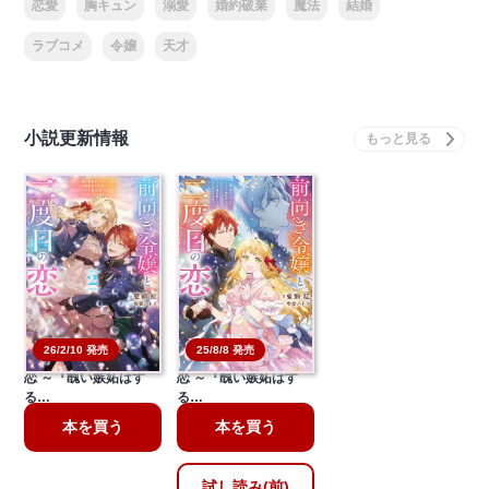
恋愛
胸キュン
溺愛
婚約破棄
魔法
結婚
ラブコメ
令嬢
天才
小説更新情報
26/2/10 発売
25/8/8 発売
前向き令嬢と二度目の
前向き令嬢と二度目の
恋 ～『醜い嫉妬はす
恋 ～『醜い嫉妬はす
る…
る…
本を買う
本を買う
試し読み(前)