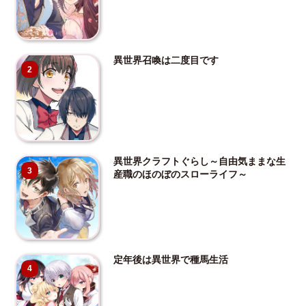
異世界召喚は二度目です
2
異世界クラフトぐらし～自由気ままな生
3
産職のほのぼのスローライフ～
定年後は異世界で種馬生活
4