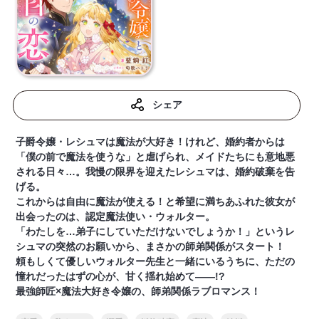
シェア
子爵令嬢・レシュマは魔法が大好き！けれど、婚約者からは
「僕の前で魔法を使うな」と虐げられ、メイドたちにも意地悪
される日々…。我慢の限界を迎えたレシュマは、婚約破棄を告
げる。
これからは自由に魔法が使える！と希望に満ちあふれた彼女が
出会ったのは、認定魔法使い・ウォルター。
「わたしを…弟子にしていただけないでしょうか！」というレ
シュマの突然のお願いから、まさかの師弟関係がスタート！
頼もしくて優しいウォルター先生と一緒にいるうちに、ただの
憧れだったはずの心が、甘く揺れ始めて――!?
最強師匠×魔法大好き令嬢の、師弟関係ラブロマンス！