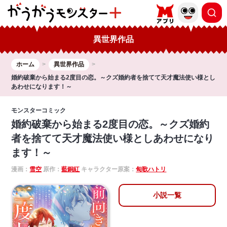
異世界作品
ホーム
異世界作品
婚約破棄から始まる2度目の恋。～クズ婚約者を捨てて天才魔法使い様とし
あわせになります！～
モンスターコミック
婚約破棄から始まる2度目の恋。～クズ婚約
者を捨てて天才魔法使い様としあわせになり
ます！～
漫画：
雪空
原作：
藍銅紅
キャラクター原案：
匈歌ハトリ
小説一覧