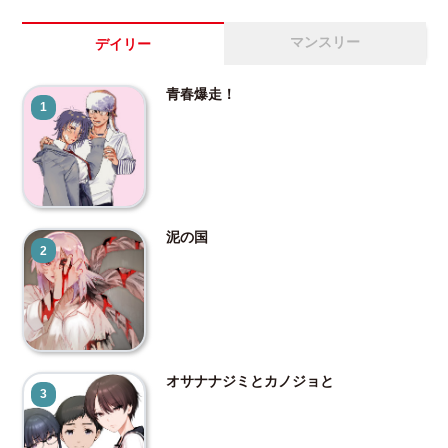
マンスリー
デイリー
青春爆走！
1
泥の国
2
オサナナジミとカノジョと
3