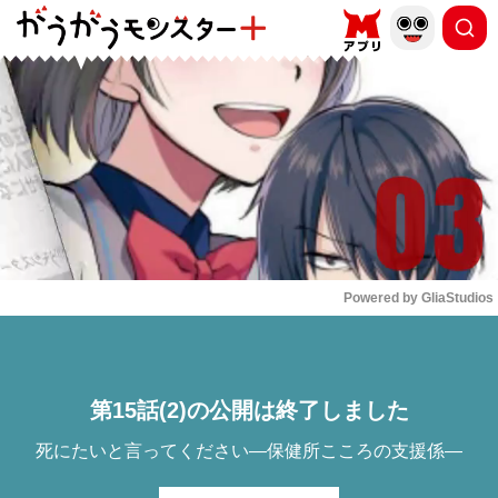
もっと読む
arrow_forward_ios
Powered by 
GliaStudios
Mute
第15話(2)の公開は終了しました
死にたいと言ってください―保健所こころの支援係―