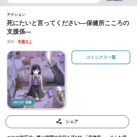
アクション
死にたいと言ってください―保健所こころの
支援係―
漫画：
中原ろく
コミックス一覧
26/7/27 更新
シェア