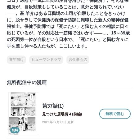
コロナ対応で一気に世間の注目を浴びた「保健所」。そんな保
健所が、自殺対策もしていることは、意外と知られていない
――。基 羊介はある日職場の上司が自殺したことをきっかけ
に、脱サラして保健所の保健予防課に転職した新人の精神保健
福祉士。保健予防課では「死にたい」と悩む人々の相談に日々
応じているが、その対応は一筋縄ではいかず――…。15～39歳
の死因第一位が自殺という日本で、「死にたい」と悩む方々に
手を差し伸べる人たちが、ここにいます。
青年向け
ヒューマンドラマ
お仕事もの
無料配信中の漫画
第37話(1)
無料で読む
見つけた居場所４(前編)
2026年07月27日 更新
無料