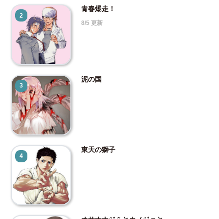
青春爆走！
2
8/5 更新
泥の国
3
東天の獅子
4