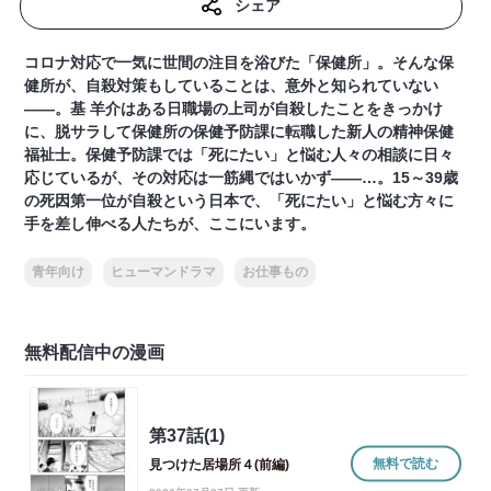
シェア
コロナ対応で一気に世間の注目を浴びた「保健所」。そんな保
健所が、自殺対策もしていることは、意外と知られていない
――。基 羊介はある日職場の上司が自殺したことをきっかけ
に、脱サラして保健所の保健予防課に転職した新人の精神保健
福祉士。保健予防課では「死にたい」と悩む人々の相談に日々
応じているが、その対応は一筋縄ではいかず――…。15～39歳
の死因第一位が自殺という日本で、「死にたい」と悩む方々に
手を差し伸べる人たちが、ここにいます。
青年向け
ヒューマンドラマ
お仕事もの
無料配信中の漫画
第37話(1)
無料で読む
見つけた居場所４(前編)