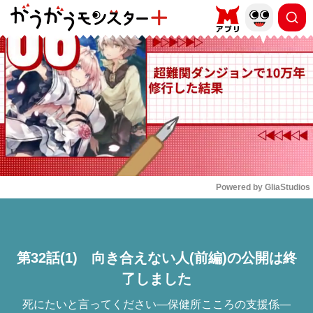
もっと読む
arrow_forward_ios
Powered by 
GliaStudios
Mute
第32話(1) 向き合えない人(前編)の公開は終
了しました
死にたいと言ってください―保健所こころの支援係―