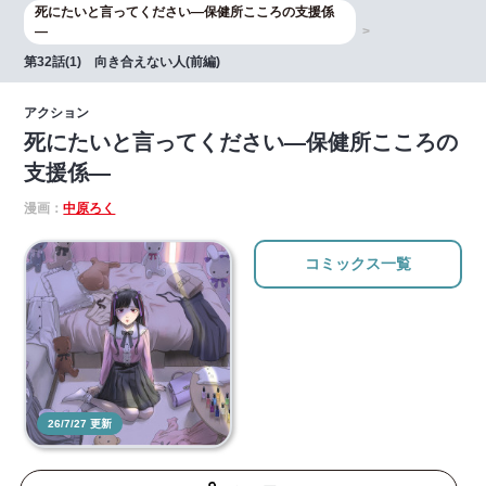
死にたいと言ってください―保健所こころの支援係
―
第32話(1) 向き合えない人(前編)
アクション
死にたいと言ってください―保健所こころの
支援係―
漫画：
中原ろく
コミックス一覧
26/7/27 更新