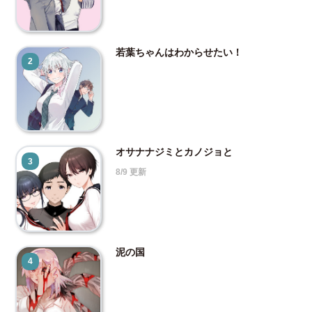
若葉ちゃんはわからせたい！
2
オサナナジミとカノジョと
3
8/9 更新
泥の国
4