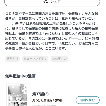
シェア
コロナ対応で一気に世間の注目を浴びた「保健所」。そんな保
健所が、自殺対策もしていることは、意外と知られていない
――。基 羊介はある日職場の上司が自殺したことをきっかけ
に、脱サラして保健所の保健予防課に転職した新人の精神保健
福祉士。保健予防課では「死にたい」と悩む人々の相談に日々
応じているが、その対応は一筋縄ではいかず――…。15～39歳
の死因第一位が自殺という日本で、「死にたい」と悩む方々に
手を差し伸べる人たちが、ここにいます。
青年向け
ヒューマンドラマ
お仕事もの
無料配信中の漫画
第37話(2)
無料で読む
見つけた居場所４(前編)