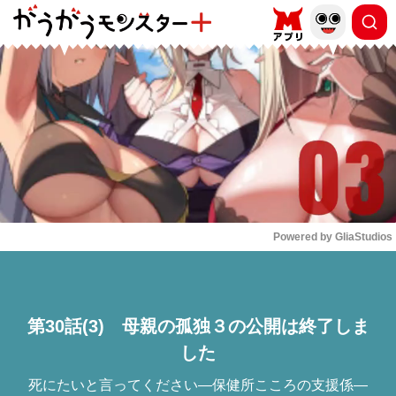
もっと読む
arrow_forward_ios
Powered by 
GliaStudios
Mute
第30話(3) 母親の孤独３の公開は終了しま
した
死にたいと言ってください―保健所こころの支援係―