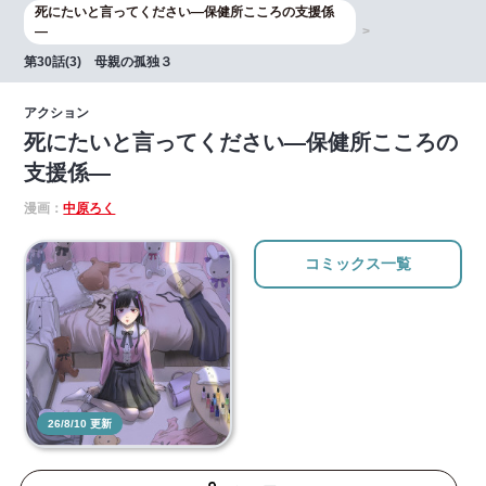
死にたいと言ってください―保健所こころの支援係
―
第30話(3) 母親の孤独３
アクション
死にたいと言ってください―保健所こころの
支援係―
漫画：
中原ろく
コミックス一覧
26/8/10 更新