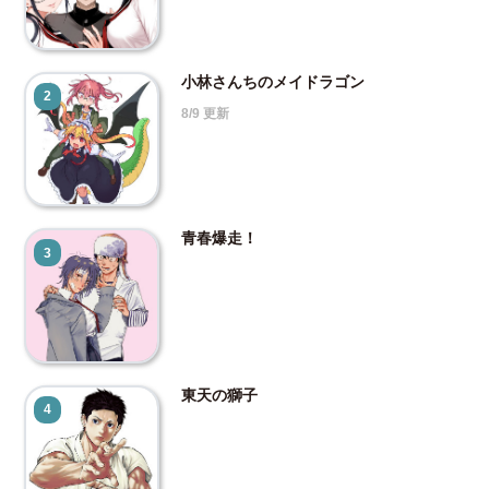
小林さんちのメイドラゴン
2
8/9 更新
青春爆走！
3
東天の獅子
4