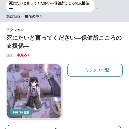
死にたいと言ってください―保健所こころの支援係
―
第27話(2) 匿名の声４
アクション
死にたいと言ってください―保健所こころの
支援係―
漫画：
中原ろく
コミックス一覧
26/8/10 更新