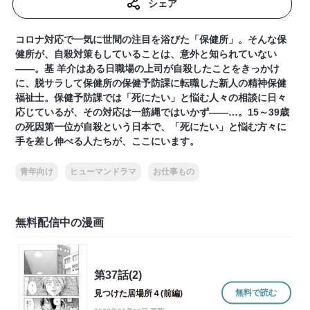
シェア
コロナ対応で一気に世間の注目を浴びた「保健所」。そんな保
健所が、自殺対策もしていることは、意外と知られていない
――。基 羊介はある日職場の上司が自殺したことをきっかけ
に、脱サラして保健所の保健予防課に転職した新人の精神保健
福祉士。保健予防課では「死にたい」と悩む人々の相談に日々
応じているが、その対応は一筋縄ではいかず――…。15～39歳
の死因第一位が自殺という日本で、「死にたい」と悩む方々に
手を差し伸べる人たちが、ここにいます。
青年向け
ヒューマンドラマ
お仕事もの
無料配信中の漫画
第37話(2)
無料で読む
見つけた居場所４(前編)