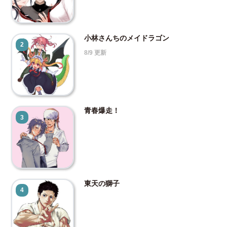
小林さんちのメイドラゴン
2
8/9 更新
青春爆走！
3
東天の獅子
4