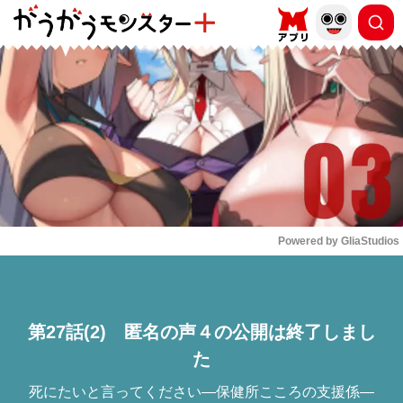
もっと読む
arrow_forward_ios
Powered by 
GliaStudios
Mute
第27話(2) 匿名の声４の公開は終了しまし
た
死にたいと言ってください―保健所こころの支援係―