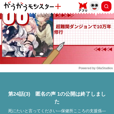
もっと読む
arrow_forward_ios
Powered by 
GliaStudios
Mute
第24話(3) 匿名の声 1の公開は終了しまし
た
死にたいと言ってください―保健所こころの支援係―