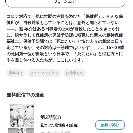
シェア
コロナ対応で一気に世間の注目を浴びた「保健所」。そんな保
健所が、自殺対策もしていることは、意外と知られていない
――。基 羊介はある日職場の上司が自殺したことをきっかけ
に、脱サラして保健所の保健予防課に転職した新人の精神保健
福祉士。保健予防課では「死にたい」と悩む人々の相談に日々
応じているが、その対応は一筋縄ではいかず――…。15～39歳
の死因第一位が自殺という日本で、「死にたい」と悩む方々に
手を差し伸べる人たちが、ここにいます。
青年向け
ヒューマンドラマ
お仕事もの
無料配信中の漫画
第37話(1)
無料で読む
見つけた居場所４(前編)
2026年07月27日 更新