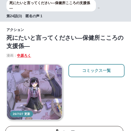
死にたいと言ってください―保健所こころの支援係
―
第24話(3) 匿名の声 1
アクション
死にたいと言ってください―保健所こころの
支援係―
漫画：
中原ろく
コミックス一覧
26/7/27 更新