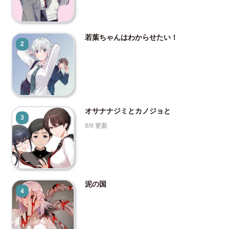
若葉ちゃんはわからせたい！
2
オサナナジミとカノジョと
3
8/9 更新
泥の国
4