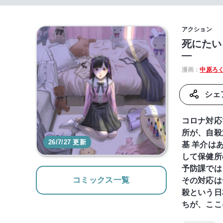
アクション
死にたい
―
漫画：
中原ろ
シェ
コロナ対応
所が、自殺
26/7/27 更新
基 羊介は
して保健所
予防課では
コミックス一覧
その対応は
殺という日
ちが、ここ