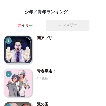
少年／青年ランキング
マンスリー
デイリー
闇アプリ
1
青春爆走！
2
8/5 更新
泥の国