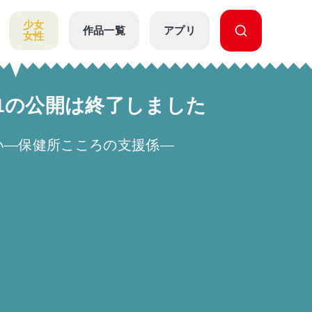
少女
作品一覧
アプリ
女性
声 1の公開は終了しました
い―保健所こころの支援係―