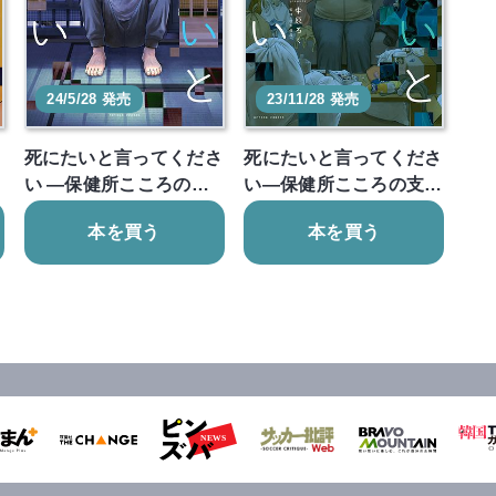
24/5/28 発売
23/11/28 発売
さ
死にたいと言ってくださ
死にたいと言ってくださ
い ―保健所こころの…
い―保健所こころの支…
本を買う
本を買う