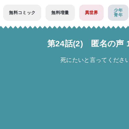
少年
無料コミック
無料増量
異世界
青年
第24話(2) 匿名の
死にたいと言ってくださ