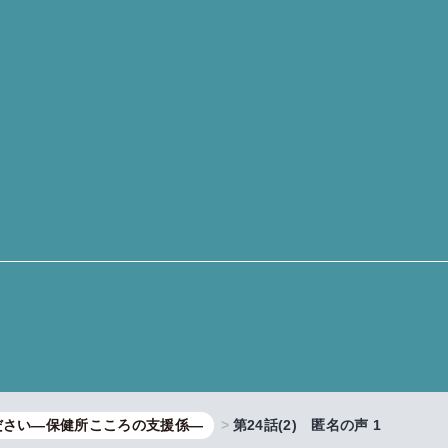
ださい―保健所こころの支援係―
第24話(2) 匿名の声 1