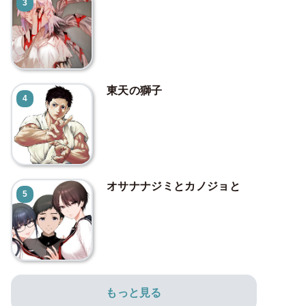
3
東天の獅子
4
オサナナジミとカノジョと
5
もっと見る