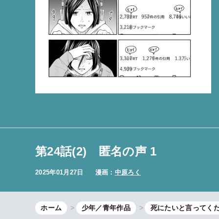
第24話(2) 匿名の声 1
2025年01月27日
漫画：
中原ろく
ホーム
少年／青年作品
死にたいと言ってく