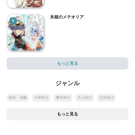
氷核のメテオリア
5
もっと見る
ジャンル
転生・召喚
少年向け
青年向け
大人向け
少女向け
もっと見る