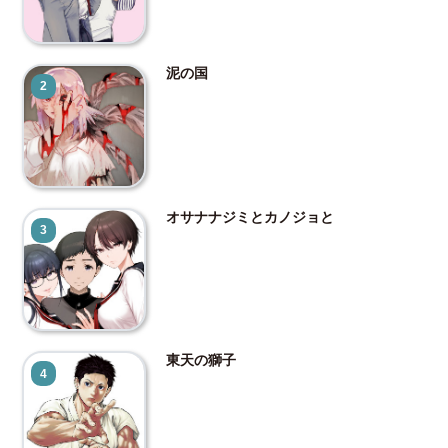
泥の国
2
オサナナジミとカノジョと
3
東天の獅子
4