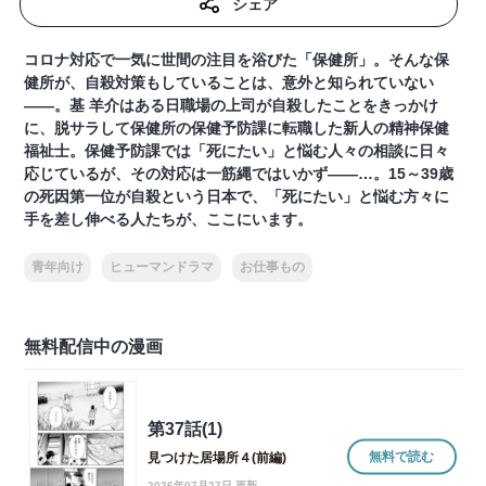
シェア
コロナ対応で一気に世間の注目を浴びた「保健所」。そんな保
健所が、自殺対策もしていることは、意外と知られていない
――。基 羊介はある日職場の上司が自殺したことをきっかけ
に、脱サラして保健所の保健予防課に転職した新人の精神保健
福祉士。保健予防課では「死にたい」と悩む人々の相談に日々
応じているが、その対応は一筋縄ではいかず――…。15～39歳
の死因第一位が自殺という日本で、「死にたい」と悩む方々に
手を差し伸べる人たちが、ここにいます。
青年向け
ヒューマンドラマ
お仕事もの
無料配信中の漫画
第37話(1)
無料で読む
見つけた居場所４(前編)
2026年07月27日 更新