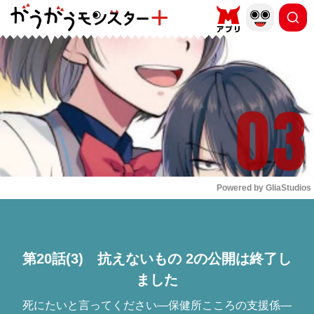
もっと読む
arrow_forward_ios
Powered by 
GliaStudios
Mute
第20話(3) 抗えないもの 2の公開は終了し
ました
死にたいと言ってください―保健所こころの支援係―