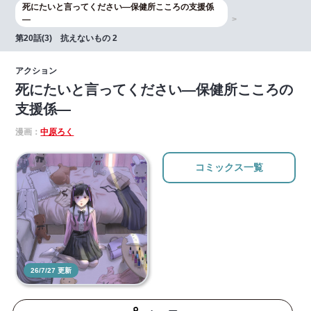
死にたいと言ってください―保健所こころの支援係
―
第20話(3) 抗えないもの 2
アクション
死にたいと言ってください―保健所こころの
支援係―
漫画：
中原ろく
コミックス一覧
26/7/27 更新