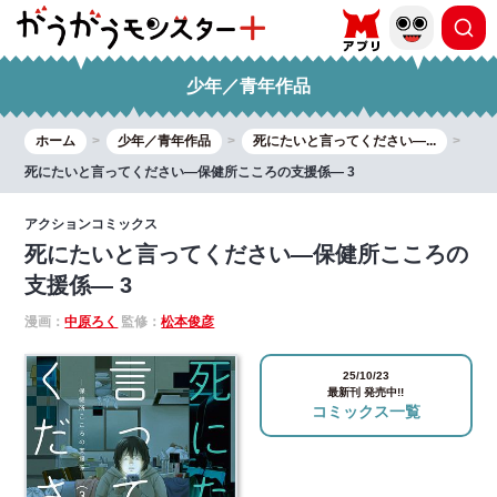
少年／青年作品
ホーム
少年／青年作品
死にたいと言ってください―...
死にたいと言ってください―保健所こころの支援係― 3
アクションコミックス
死にたいと言ってください―保健所こころの
支援係― 3
漫画：
中原ろく
監修：
松本俊彦
25/10/23
最新刊 発売中!!
コミックス一覧