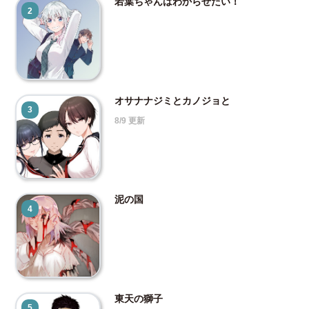
若葉ちゃんはわからせたい！
2
オサナナジミとカノジョと
3
8/9 更新
泥の国
4
東天の獅子
5