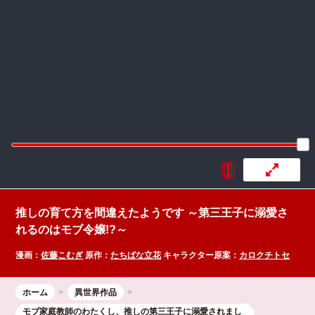
:692.15.692.40:rzdrzd.ydgzwzktg.oi
推しの育て方を間違えたようです ～第三王子に溺愛さ
れるのはモブ令嬢!?～
漫画：
佐藤こむぎ
原作：
たちばな立花
キャラクター原案：
カロクチトセ
ホーム
異世界作品
モブ家庭教師のわたくし、推しの第三王子に溺愛されまし