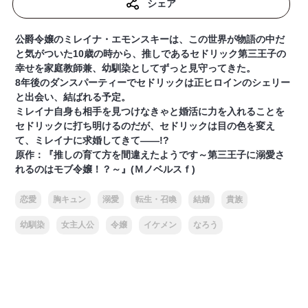
シェア
公爵令嬢のミレイナ・エモンスキーは、この世界が物語の中だ
と気がついた10歳の時から、推しであるセドリック第三王子の
幸せを家庭教師兼、幼馴染としてずっと見守ってきた。
8年後のダンスパーティーでセドリックは正ヒロインのシェリー
と出会い、結ばれる予定。
ミレイナ自身も相手を見つけなきゃと婚活に力を入れることを
セドリックに打ち明けるのだが、セドリックは目の色を変え
て、ミレイナに求婚してきて――!?
原作：『推しの育て方を間違えたようです～第三王子に溺愛さ
れるのはモブ令嬢！？～』(Ｍノベルスｆ)
恋愛
胸キュン
溺愛
転生・召喚
結婚
貴族
幼馴染
女主人公
令嬢
イケメン
なろう