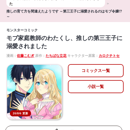
た
推しの育て方を間違えたようです ～第三王子に溺愛されるのはモブ令嬢!?
～
モンスターコミック
モブ家庭教師のわたくし、推しの第三王子に
溺愛されました
漫画：
佐藤こむぎ
原作：
たちばな立花
キャラクター原案：
カロクチトセ
コミックス一覧
小説一覧
26/8/6 更新