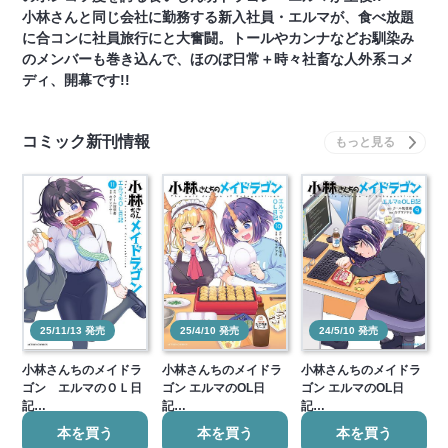
小林さんと同じ会社に勤務する新入社員・エルマが、食べ放題
に合コンに社員旅行にと大奮闘。トールやカンナなどお馴染み
のメンバーも巻き込んで、ほのぼ日常＋時々社畜な人外系コメ
ディ、開幕です!!
コミック新刊情報
25/11/13 発売
25/4/10 発売
24/5/10 発売
小林さんちのメイドラ
小林さんちのメイドラ
小林さんちのメイドラ
ゴン エルマのＯＬ日
ゴン エルマのOL日
ゴン エルマのOL日
記…
記…
記…
本を買う
本を買う
本を買う