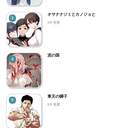
オサナナジミとカノジョと
3
8/9 更新
泥の国
4
東天の獅子
5
8/9 更新