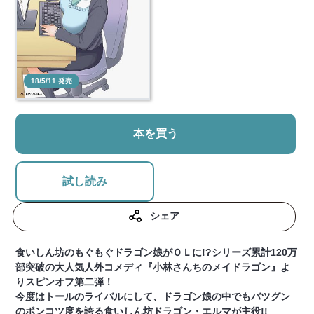
18/5/11 発売
本を買う
試し読み
シェア
食いしん坊のもぐもぐドラゴン娘がＯＬに!?シリーズ累計120万
部突破の大人気人外コメディ『小林さんちのメイドラゴン』よ
りスピンオフ第二弾！
今度はトールのライバルにして、ドラゴン娘の中でもバツグン
のポンコツ度を誇る食いしん坊ドラゴン・エルマが主役!!