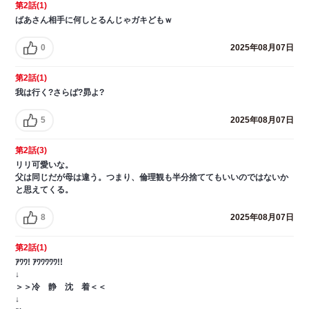
第2話(1)
ばあさん相手に何しとるんじゃガキどもｗ
0
2025年08月07日
第2話(1)
我は行く?さらば?昴よ?
5
2025年08月07日
第2話(3)
リリ可愛いな。
父は同じだが母は違う。つまり、倫理観も半分捨ててもいいのではないか
と思えてくる。
8
2025年08月07日
第2話(1)
ｱﾜﾜ! ｱﾜﾜﾜﾜﾜ!!
↓
＞＞冷 静 沈 着＜＜
↓