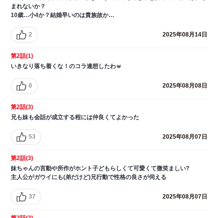
まれないか？
10歳…小4か？結婚早いのは貴族故か…
2
2025年08月14日
第2話(1)
いきなり落ち着くな！のコラ連想したわｗ
0
2025年08月08日
第2話(3)
兄も妹も会話が成立する程には仲良くてよかった
53
2025年08月07日
第2話(3)
妹ちゃんの言動や所作がホント子どもらしくて可愛くて微笑ましい?
主人公がガウイにも(弟だけど)兄行動で性格の良さが伺える
37
2025年08月07日
第2話(2)