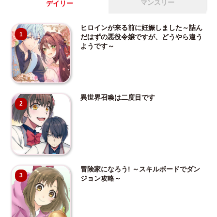
マンスリー
デイリー
ヒロインが来る前に妊娠しました～詰ん
1
だはずの悪役令嬢ですが、どうやら違う
ようです～
異世界召喚は二度目です
2
冒険家になろう! ～スキルボードでダン
3
ジョン攻略～