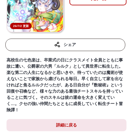
26/7/2 更新
シェア
高校生の七色楽は、卒業式の日にクラスメイト全員とともに事
故に遭い、公爵家の六男「ルルク」として異世界に転生した。
楽な第二の人生になるかと思いきや、待っていたのは魔術が使
えないことで家族から虐げられる毎日。早く自立して家を出な
ければと焦るルルクだったが、ある日自分が『数秘術』という
回復や召喚など、様々な力のある最強チートスキルを持ってい
ることに気づく。そのスキルは彼の運命を大きく変えてい
く…。クセの強い仲間たちとともに成長していく転生チート冒
険譚！
詳細に戻る