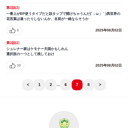
第2話(2)
一番上がBP使うタイプだと誤タップで開けちゃうんだ(´；ω；｀)異世界の
花言葉は違ったりしないんか、名前が一緒ならそうか
0
2025年08月02日
第2話(2)
シュレナー家はケモナー天国かもしれん
選択肢の一つとして残しておけ
30
2025年08月02日
<
1
2
...
6
7
8
>