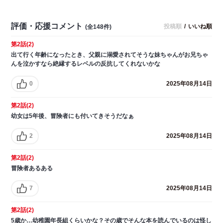
評価・応援コメント
投稿順
/
いいね順
(全148件)
第2話(2)
出て行く年齢になったとき、父親に溺愛されてそうな妹ちゃんがお兄ちゃ
んを泣かすなら絶縁するレベルの反抗してくれないかな
0
2025年08月14日
第2話(2)
幼女は5年後、冒険者にも付いてきそうだなぁ
2
2025年08月14日
第2話(2)
冒険者あるある
7
2025年08月14日
第2話(2)
5歳か…幼稚園年長組くらいかな？その歳でそんな本を読んでいるのは怪し