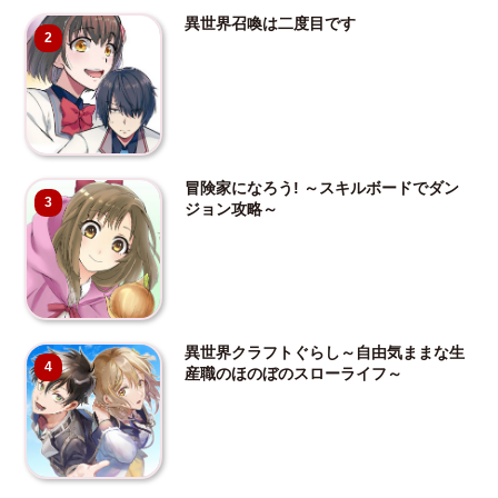
異世界召喚は二度目です
2
冒険家になろう! ～スキルボードでダン
3
ジョン攻略～
異世界クラフトぐらし～自由気ままな生
4
産職のほのぼのスローライフ～