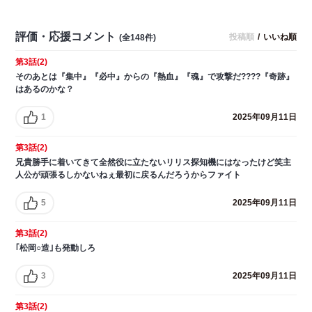
評価・応援コメント
投稿順
/
いいね順
(全148件)
第3話(2)
そのあとは『集中』『必中』からの『熱血』『魂』で攻撃だ????『奇跡』
はあるのかな？
1
2025年09月11日
第3話(2)
兄貴勝手に着いてきて全然役に立たないリリス探知機にはなったけど笑主
人公が頑張るしかないねぇ最初に戻るんだろうからファイト
5
2025年09月11日
第3話(2)
｢松岡○造｣も発動しろ
3
2025年09月11日
第3話(2)