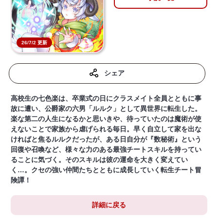
26/7/2 更新
シェア
高校生の七色楽は、卒業式の日にクラスメイト全員とともに事
故に遭い、公爵家の六男「ルルク」として異世界に転生した。
楽な第二の人生になるかと思いきや、待っていたのは魔術が使
えないことで家族から虐げられる毎日。早く自立して家を出な
ければと焦るルルクだったが、ある日自分が『数秘術』という
回復や召喚など、様々な力のある最強チートスキルを持ってい
ることに気づく。そのスキルは彼の運命を大きく変えてい
く…。クセの強い仲間たちとともに成長していく転生チート冒
険譚！
詳細に戻る