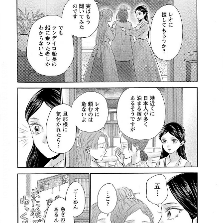
:692.15.691.936:rzdrzd.ydgzwzktg.oi
:692.15.691.936:rzdrzd.ydgzwzktg.oi