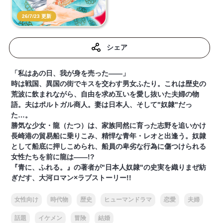
26/7/23 更新
シェア
「私はあの日、我が身を売った――」
時は戦国、異国の街でキスを交わす男女ふたり。これは歴史の
荒波に飲まれながら、自由を求め互いを愛し抜いた夫婦の物
語。夫はポルトガル商人。妻は日本人、そして"奴隷"だっ
た…。
勝気な少女・龍（たつ）は、家族同然に育った志野を追いかけ
長崎港の貿易船に乗りこみ、精悍な青年・レオと出逢う。奴隷
として船底に押しこめられ、船員の卑劣な行為に傷つけられる
女性たちを前に龍は――!?
『青に、ふれる。』の著者が"日本人奴隷"の史実を織りまぜ紡
ぎだす、大河ロマン×ラブストーリー!!
女性向け
時代物
歴史
ヒューマンドラマ
恋愛
夫婦
話題
イケメン
冒険
結婚